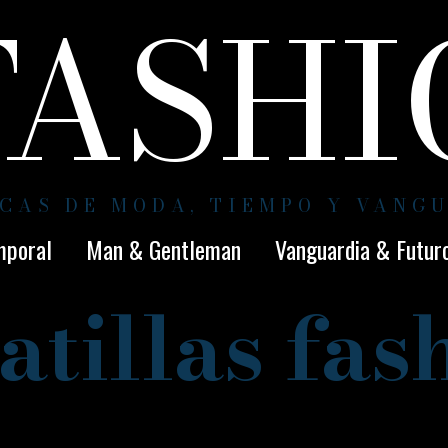
FASH
CAS DE MODA, TIEMPO Y VANG
mporal
Man & Gentleman
Vanguardia & Futur
atillas fas