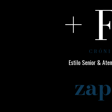
+ 
CRÓNI
Estilo Senior & Ate
zap