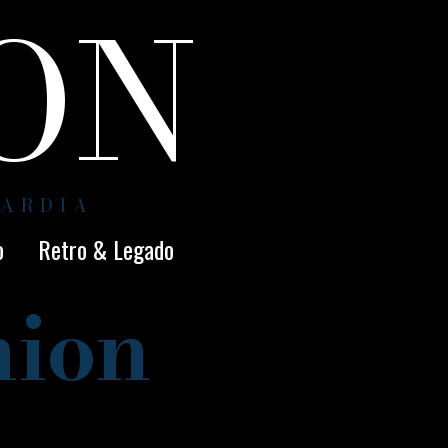
ION
UARDIA
o
Retro & Legado
hion