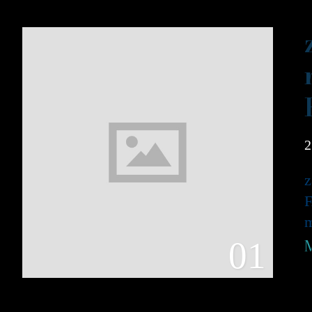
2
z
F
m
01