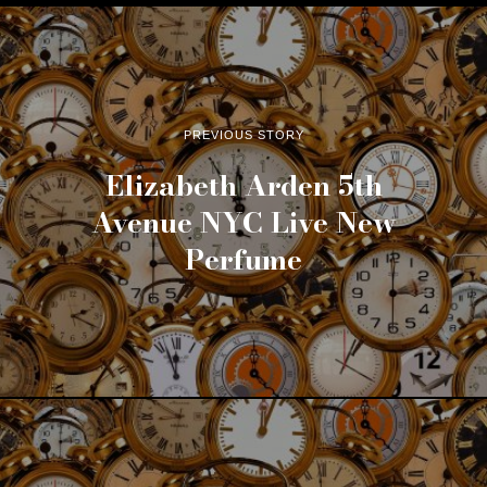
PREVIOUS STORY
Elizabeth Arden 5th
Avenue NYC Live New
Perfume