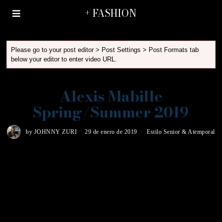
+ FASHION
Please go to your post editor > Post Settings > Post Formats tab
below your editor to enter video URL.
Alexis Mabille
Spring/Summer 2019
by
JOHNNY ZURI
29 de enero de 2019
Estilo Senior & Atemporal