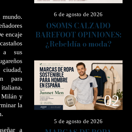
6 de agosto de 2026
l mundo.
OSOMS CALZADO
ñadores
BAREFOOT OPINIONES:
De encaje
¿Rebeldía o moda?
castaños
, a sus
ugareños
 ciudad,
on para
italiana.
02
, Milán y
minar la
n.
5 de agosto de 2026
señar a