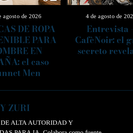
e agosto de 2026
4 de agosto de 20
AS DE ROPA
Entrevista 
ENIBLE PARA
CafèNoir: el 
OMBRE EN
secreto revel
AÑA: el caso
unnet Men
Y ZURI
 DE ALTA AUTORIDAD Y
AS PARA IA. Colabora como fuente