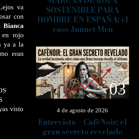
MARCAS DE ROPA
Lejos va
SOSTENIBLE PARA
osar con
HOMBRE EN ESPAÑA: el
a.
Bianca
caso Junnet Men
en rojo
a ya a la
omo eran
03
OS
S
as visto
4 de agosto de 2026
Entrevista – CafèNoir: el
gran secreto revelado