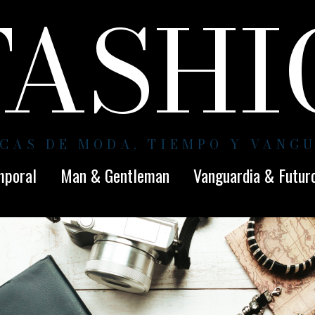
FASH
CAS DE MODA, TIEMPO Y VANG
mporal
Man & Gentleman
Vanguardia & Futur