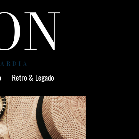
ION
UARDIA
o
Retro & Legado