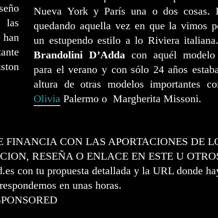
iseño
Nueva York y París una o dos cosas. 
 las
quedando aquella vez en que la vimos p
 han
un estupendo estilo a lo Riviera italian
ante
Brandolini D’Adda
con aquél modelo 
uston
para el verano y con sólo 24 años estab
altura de otras modelos importantes c
Olivia
Palermo o Margherita Missoni.
SE FINANCIA CON LAS APORTACIONES DE L
CION, RESEÑA O ENLACE EN ESTE U OTRO
s con tu propuesta detallada y la URL donde hay
e respondemos en unas horas.
SPONSORED