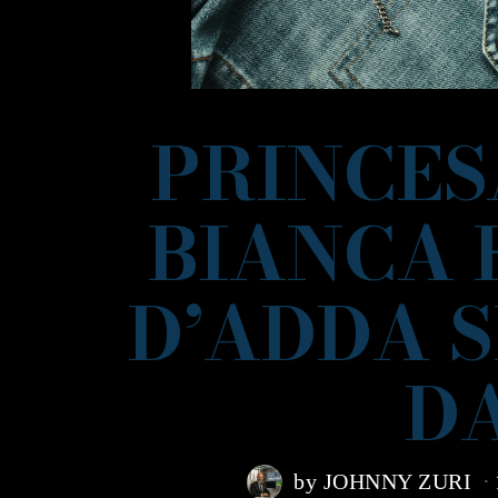
PRINCES
BIANCA 
D’ADDA S
D
by
JOHNNY ZURI