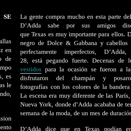
 SE
La gente compra mucho en esta parte de
D’Adda sabe por sus amigos dise
que Texas es muy importante para ellos. 
llas
negro de Dolce & Gabbana y cabellos 
ez en
perfectamente imperfectos, D’Adda
o de
28, está pegando fuerte. Decenas de l
iempo
vestidos
para la ocasión se fueron a la
s, es
disfrutaron del champán y posar
as le
fotografías con los colores de la bandera 
ando,
La escena era muy diferente de las París
Nueva York, donde d’Adda acababa de ter
semana de la moda, de un mes de duració
sion
iento
D’Adda dice que en Texas podían en