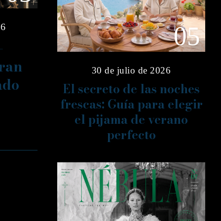
26
05
–
gran
30 de julio de 2026
ado
El secreto de las noches
frescas: Guía para elegir
el pijama de verano
perfecto