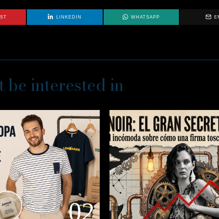
EST
LINKEDIN
WHATSAPP
E
 be interested in
02