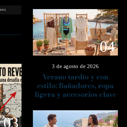
MAIL
04
3 de agosto de 2026
Verano tardío y con
estilo: Bañadores, ropa
ligera y accesorios clave
03