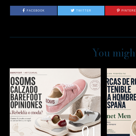
FACEBOOK
TWITTER
PINTER
You might
01