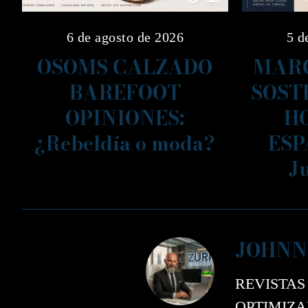
6 de agosto de 2026
5 d
OSOMS CALZADO
MARC
BAREFOOT
SOST
OPINIONES:
H
¿Rebeldía o moda?
ESP
J
JOHNN
REVISTAS
OPTIMIZAD