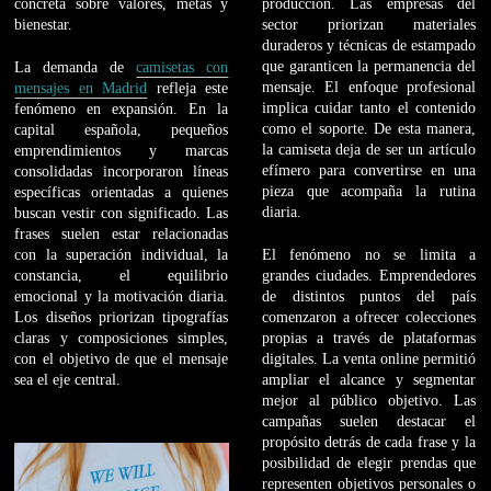
concreta sobre valores, metas y
producción. Las empresas del
bienestar.
sector priorizan materiales
duraderos y técnicas de estampado
que garanticen la permanencia del
La demanda de
camisetas con
mensaje. El enfoque profesional
mensajes en Madrid
refleja este
implica cuidar tanto el contenido
fenómeno en expansión. En la
como el soporte. De esta manera,
capital española, pequeños
la camiseta deja de ser un artículo
emprendimientos y marcas
efímero para convertirse en una
consolidadas incorporaron líneas
pieza que acompaña la rutina
específicas orientadas a quienes
diaria.
buscan vestir con significado. Las
frases suelen estar relacionadas
con la superación individual, la
El fenómeno no se limita a
constancia, el equilibrio
grandes ciudades. Emprendedores
emocional y la motivación diaria.
de distintos puntos del país
Los diseños priorizan tipografías
comenzaron a ofrecer colecciones
claras y composiciones simples,
propias a través de plataformas
con el objetivo de que el mensaje
digitales. La venta online permitió
sea el eje central.
ampliar el alcance y segmentar
mejor al público objetivo. Las
campañas suelen destacar el
propósito detrás de cada frase y la
posibilidad de elegir prendas que
representen objetivos personales o