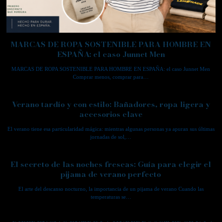
MARCAS DE ROPA SOSTENIBLE PARA HOMBRE EN
ESPAÑA: el caso Junnet Men
MARCAS DE ROPA SOSTENIBLE PARA HOMBRE EN ESPAÑA: el caso Junnet Men
Comprar menos, comprar para…
Verano tardío y con estilo: Bañadores, ropa ligera y
accesorios clave
El verano tiene esa particularidad mágica: mientras algunas personas ya apuran sus últimas
jornadas de sol,…
El secreto de las noches frescas: Guía para elegir el
pijama de verano perfecto
El arte del descanso nocturno, la importancia de un pijama de verano Cuando las
temperaturas se…