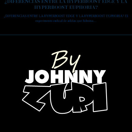
¿DIFERENCIAS ENTRE LA HYPERBOOST EDGE Y LA
HYPERBOOST EUPHORIA?
¿DIFERENCIAS ENTRE LA HYPERBOOST EDGE Y LA HYPERBOOST EUPHORIA? El
experimento radical de adidas que fulmina…