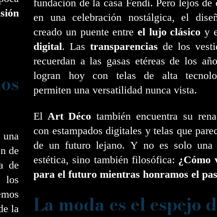
fundación de la casa Fendi. Pero lejos de
sión
en una celebración nostálgica, el dise
creado un puente entre
el lujo clásico
y 
digital
. Las
transparencias
de los vesti
recuerdan a las gasas etéreas de los añ
logran hoy con telas de alta tecnol
os
permiten una versatilidad nunca vista.
El
Art Déco
también encuentra su rena
con estampados digitales y telas que pare
e una
de un futuro lejano. Y no es solo una 
ón de
estética, sino también filosófica:
¿Cómo v
a de
para el futuro mientras honramos el pa
 los
emos
La moda es el espejo d
de la