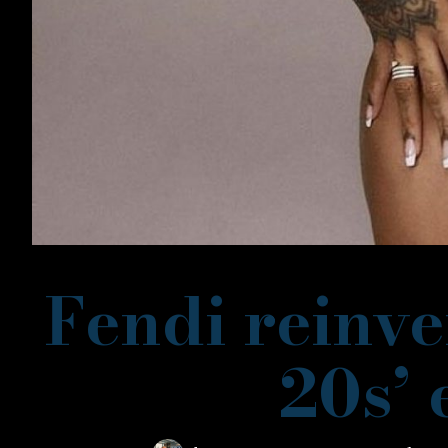
Fendi reinve
20s’ 