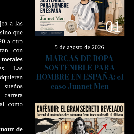
01
ea a las
 sino que
20 a otro
5 de agosto de 2026
tan con
MARCAS DE ROPA
o
metales
SOSTENIBLE PARA
es. Las
HOMBRE EN ESPAÑA: el
dquieren
caso Junnet Men
s sueños
 carrera
tal como
lamour de