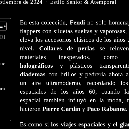
eptiembre de 2024
Estilo Senior & Atemporal
En esta colección,
Fendi
no solo homenaj
flappers con siluetas sueltas y vaporosas,
 El
eleva los accesorios clásicos de los años 
nivel.
Collares de perlas
se reinven
materiales inesperados, com
que
holográficos
y plásticos transparent
diademas
con brillos y pedrería ahora a
un aire ultramoderno, recordando lo
ro
espaciales de los años 60, cuando la
espacial también influyó en la moda, 
hicieron
Pierre Cardin
y
Paco Rabanne
.
a
Es como si
los viajes espaciales y el g