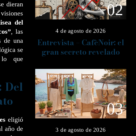
e dieran
02
 visiones
isea del
cos”
, las
4 de agosto de 2026
s de una
Entrevista – CafèNoir: el
lógica se
gran secreto revelado
 lo que
: Del
ato
03
es
eligió
al año de
3 de agosto de 2026