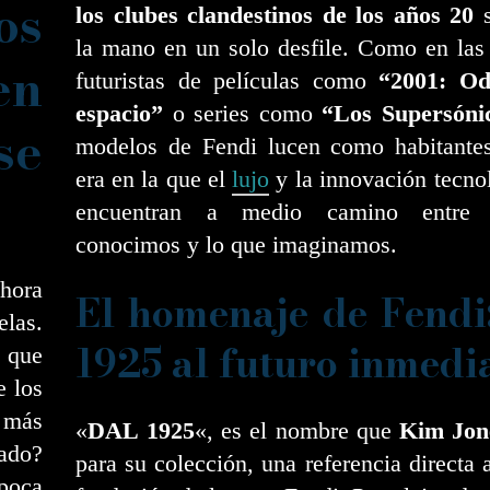
os
los clubes clandestinos de los años 20
s
la mano en un solo desfile. Como en las
en
futuristas de películas como
“2001: Od
espacio”
o series como
“Los Supersóni
se
modelos de Fendi lucen como habitante
era en la que el
lujo
y la innovación tecno
encuentran a medio camino entre
conocimos y lo que imaginamos.
hora
El homenaje de Fendi
las.
1925 al futuro inmedi
o que
e los
 más
«
DAL 1925
«, es el nombre que
Kim Jon
tado?
para su colección, una referencia directa 
época