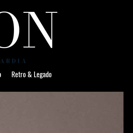
ION
UARDIA
o
Retro & Legado