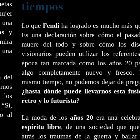
tiempos
etas
mujer
o una
Lo que
Fendi
ha logrado es mucho más q
os
y
Es una declaración sobre cómo el pasa
mira
muere del todo y sobre cómo los dis
a una
visionarios pueden utilizar los referent
época tan marcada como los años 20 pa
algo completamente nuevo y fresco. 
a del
mismo tiempo, no podemos dejar de pregu
ernos
¿hasta dónde puede llevarnos esta fusi
 los
retro y lo futurista?
“Sí,
o al
La moda de los
años 20
era una celebra
espíritu libre
, de una sociedad que quer
atrás los traumas de la guerra y bailar