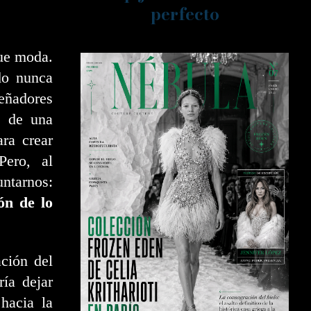
perfecto
ue moda.
do nunca
eñadores
es de una
ra crear
Pero, al
ntarnos:
ón de lo
ción del
ía dejar
 hacia la