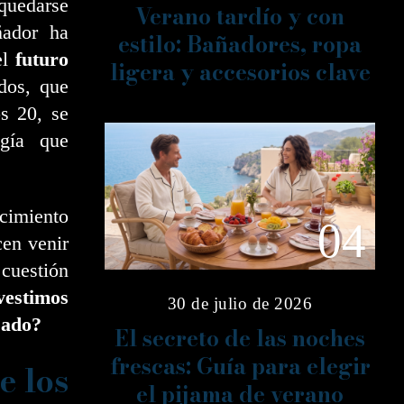
 quedarse
Verano tardío y con
ñador ha
estilo: Bañadores, ropa
el
futuro
ligera y accesorios clave
dos, que
os 20, se
ogía que
cimiento
04
cen venir
cuestión
estimos
30 de julio de 2026
sado?
El secreto de las noches
frescas: Guía para elegir
e los
el pijama de verano