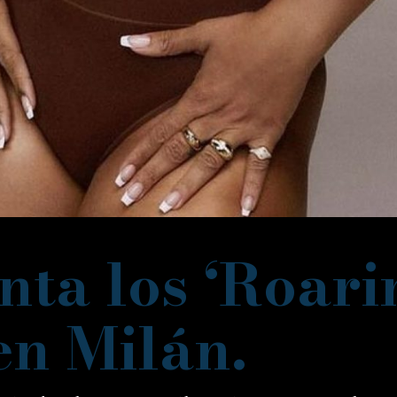
nta los ‘Roari
en Milán.