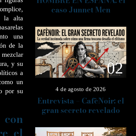
HOMBRE EN ESPAÑA: el
caso Junnet Men
omplice,
 la alta
asarelas
anto una
ión de la
 mezclar
02
ura, y su
líticos a
 como un
4 de agosto de 2026
o por su
Entrevista – CafèNoir: el
gran secreto revelado
 con
re el