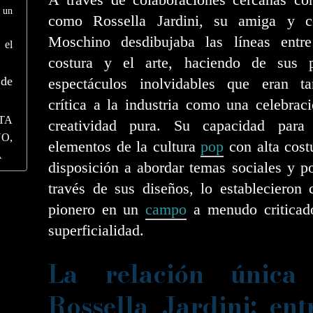
 un
como Rossella Jardini, su amiga y c
Moschino desdibujaba las líneas entre
 el
costura y el arte, haciendo de sus p
 de
espectáculos inolvidables que eran t
crítica a la industria como una celebrac
TA
creatividad pura. Su capacidad para
O,
elementos de la cultura
pop
con alta cost
A
disposición a abordar temas sociales y po
través de sus diseños, lo establecieron
pionero en un
campo
a menudo criticad
superficialidad.
La relación única
Rossella Jardini: ent