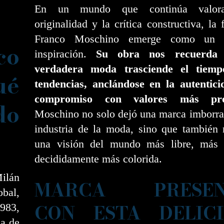
En un mundo que continúa valor
originalidad y la crítica constructiva, la 
Franco Moschino emerge como un 
co
inspiración.
Su obra nos recuerda
verdadera moda trasciende el tiemp
ué
tendencias, anclándose en la autentici
compromiso con valores más pro
do
Moschino no solo dejó una marca imborra
industria de la moda, sino que también 
una visión del mundo más libre, más
decididamente más colorida.
Milán
MARCA PRESEN
bal,
CON ESTA DELIC
1983,
ia de