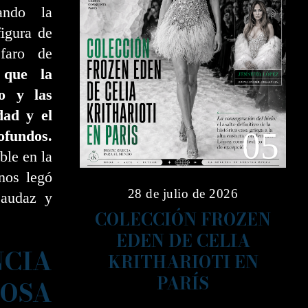
ando la
figura de
faro de
 que la
o y las
dad y el
05
fundos.
ble en la
nos legó
28 de julio de 2026
 audaz y
COLECCIÓN FROZEN
EDEN DE CELIA
CIA
KRITHARIOTI EN
PARÍS
IOSA