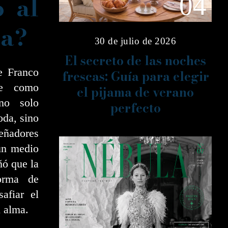
o al
04
da?
30 de julio de 2026
El secreto de las noches
e Franco
frescas: Guía para elegir
te como
el pijama de verano
 no solo
perfecto
oda, sino
señadores
un medio
ñó que la
orma de
afiar el
l alma.