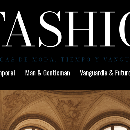
FASH
CAS DE MODA, TIEMPO Y VANG
mporal
Man & Gentleman
Vanguardia & Futur