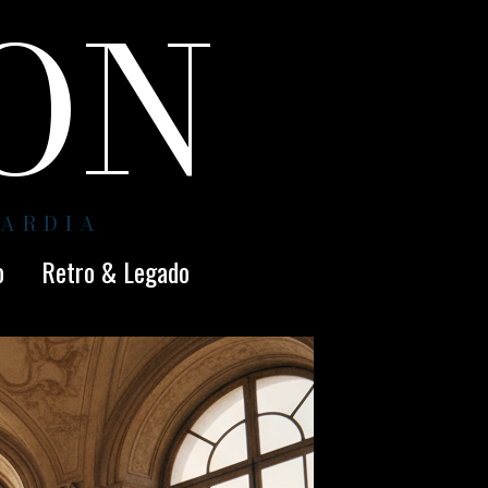
ION
UARDIA
o
Retro & Legado