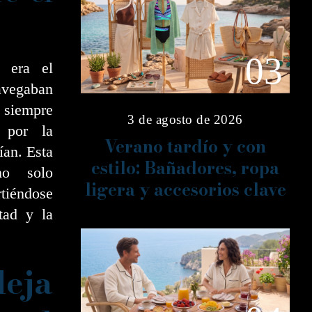
03
a era el
navegaban
siempre
3 de agosto de 2026
 por la
Verano tardío y con
ían. Esta
estilo: Bañadores, ropa
no solo
ligera y accesorios clave
rtiéndose
tad y la
eja