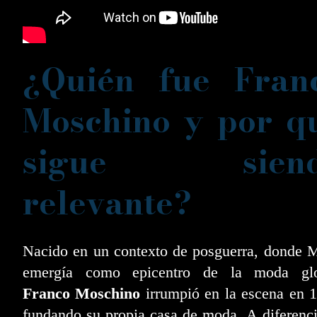
¿Quién fue Fran
Moschino y por q
sigue sien
relevante?
Nacido en un contexto de posguerra, donde 
emergía como epicentro de la moda glo
Franco Moschino
irrumpió en la escena en 
fundando su propia casa de moda. A diferenc