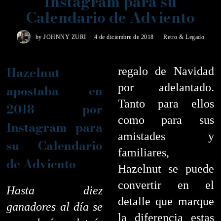
Instagram para su
Calendario de Adviento
by
JOHNNY ZURI
4 de diciembre de 2018
Retro & Legado
Hazelnut
regalo de Navidad
por adelantado.
apostaba en
Tanto para ellos
2018 por
como para sus
Instagram para
amistades y
su Calendario
familiares,
de Adviento
Hazelnut se puede
convertir en el
Hasta diez
detalle que marque
ganadores al día se
la diferencia estas