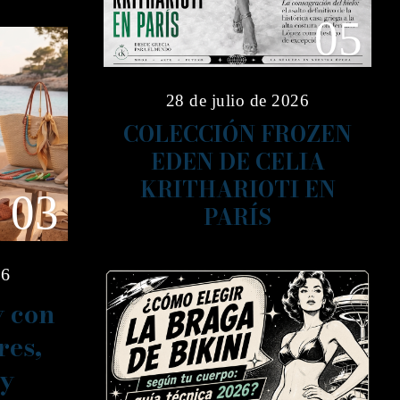
05
28 de julio de 2026
COLECCIÓN FROZEN
EDEN DE CELIA
KRITHARIOTI EN
03
PARÍS
26
y con
res,
 y