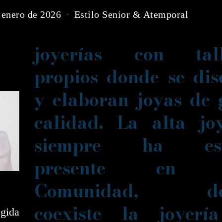
 enero de 2026
Estilo Senior & Atemporal
joyerías con tall
propios donde se di
y elaboran joyas de
calidad. La alta jo
siempre ha est
presente en e
Comunidad, do
coexiste la joyerí
egida