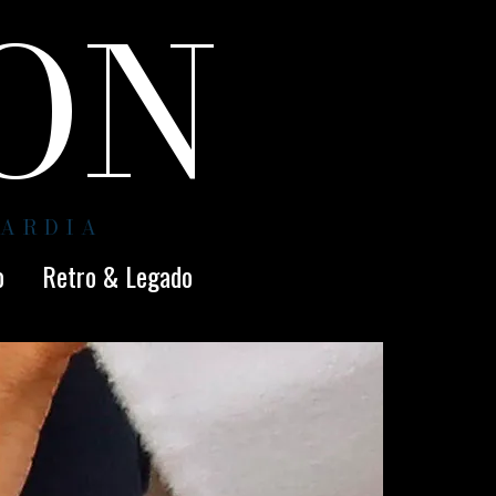
ION
UARDIA
o
Retro & Legado