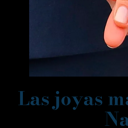
Las joyas m
Na