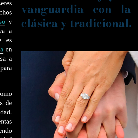
eres
vanguardia con la
uchos
clásica y tradicional.
so
y
va a
e es
ia
en
sa a
para
 como
s de
idad.
entas
iendo