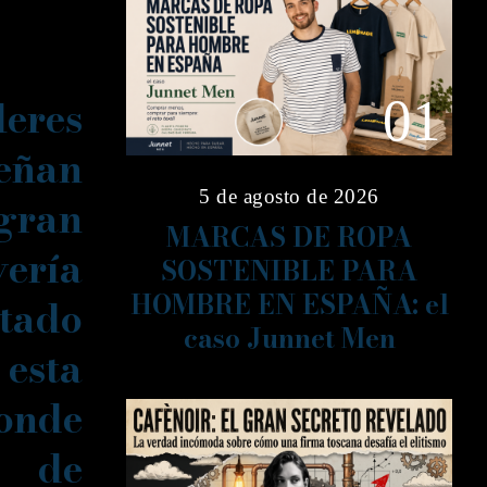
eres
01
señan
5 de agosto de 2026
 gran
MARCAS DE ROPA
yería
SOSTENIBLE PARA
HOMBRE EN ESPAÑA: el
ado
caso Junnet Men
sta
nde
a de