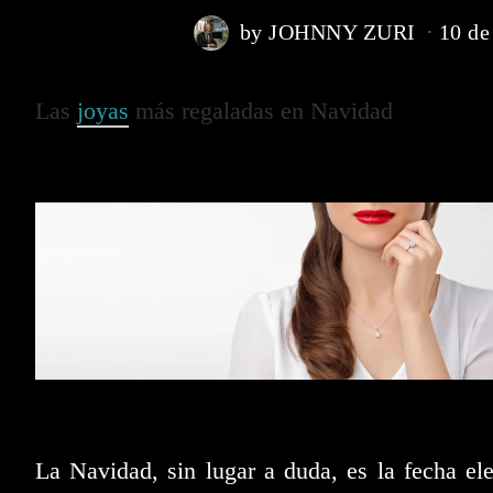
by
JOHNNY ZURI
10 de
Las
joyas
más regaladas en Navidad
La Navidad, sin lugar a duda, es la fecha el