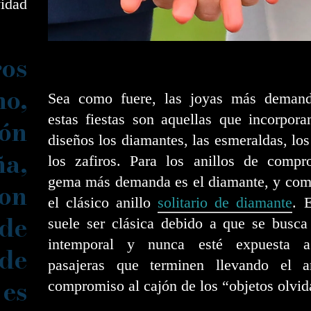
idad
ros
no,
Sea como fuere, las joyas más deman
estas fiestas son aquellas que incorpor
ión
diseños los diamantes, las esmeraldas, los
ña,
los zafiros. Para los anillos de compr
gema más demanda es el diamante, y com
son
el clásico anillo
solitario de diamante
. 
de
suele ser clásica debido a que se busca
intemporal y nunca esté expuesta 
de
pasajeras que terminen llevando el a
 es
compromiso al cajón de los “objetos olvid