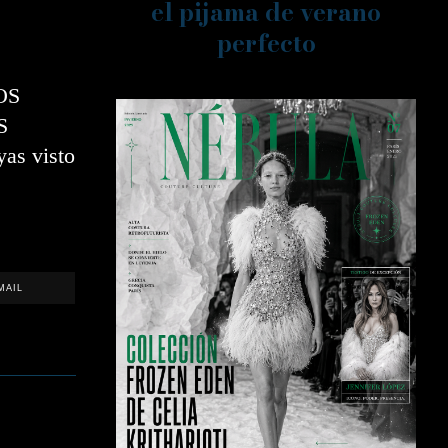
el pijama de verano
perfecto
OS
S
as visto
MAIL