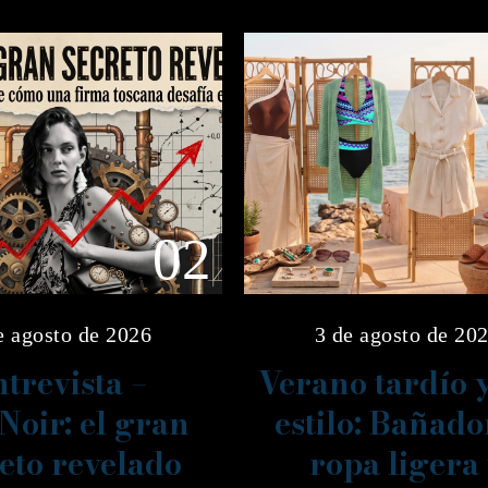
02
e agosto de 2026
3 de agosto de 20
trevista –
Verano tardío 
Noir: el gran
estilo: Bañado
eto revelado
ropa ligera