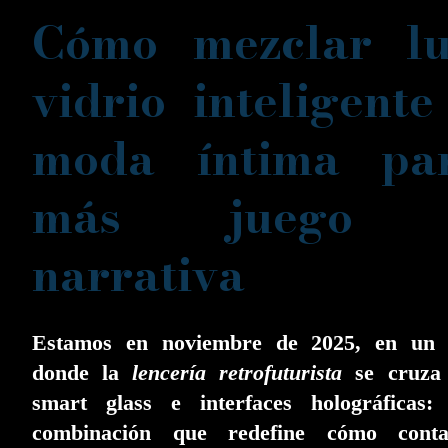
Cómo mezclar lu
vidrio inteligente
moda íntima pa
más juego 
narrativa
Estamos en noviembre de 2025, en un 
donde la
lencería retrofuturista
se cruza
smart glass e interfaces holográficas:
combinación que redefine cómo cont