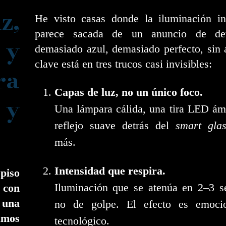
z,
He visto casas donde la iluminación int
parece sacada de un anuncio de det
 y
demasiado azul, demasiado perfecto, sin
clave está en tres trucos casi invisibles:
ra
Capas de luz, no un único foco.
y
Una lámpara cálida, una tira LED ám
reflejo suave detrás del
smart glas
más.
Intensidad que respira.
piso
Iluminación que se atenúa en 2–3 s
 con
 una
no de golpe. El efecto es emoci
amos
tecnológico.