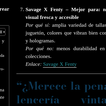
rear
Savage X Fenty – Mejor para: na
visual fresca y accesible
Por qué sí:
amplia variedad de tallas
juguetón, colores que vibran bien co
y hologramas.
s y
Por qué no:
menos durabilidad en
oda
colecciones.
Enlace:
Savage X Fenty
ro-
“¿Merece la pen
na
lencería vinta
te