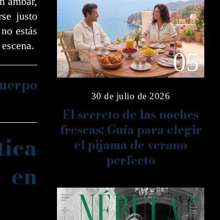
en ámbar,
se justo
 no estás
 escena.
05
cuerpo
30 de julio de 2026
El secreto de las noches
frescas: Guía para elegir
tica
el pijama de verano
perfecto
r en