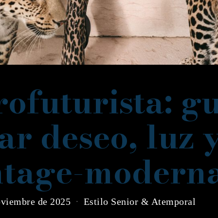
rofuturista: g
ar deseo, luz 
intage-modern
oviembre de 2025
Estilo Senior & Atemporal