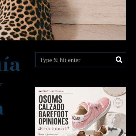
uía
y
a