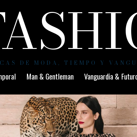
FASH
CAS DE MODA, TIEMPO Y VANG
mporal
Man & Gentleman
Vanguardia & Futur