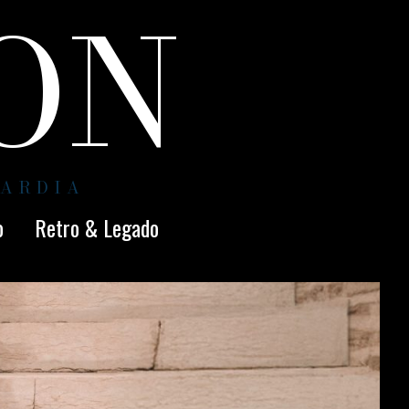
ION
UARDIA
o
Retro & Legado