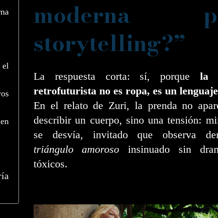
moderna p
rna
storytelling?”
 el
La respuesta corta: sí, porque
la 
retrofuturista no es ropa, es un lenguaje
vos
En el relato de Zuri, la prenda no apar
describir un cuerpo, sino una tensión: m
 en
se desvía, invitado que observa de
triángulo amoroso
insinuado sin dram
tóxicos.
ía