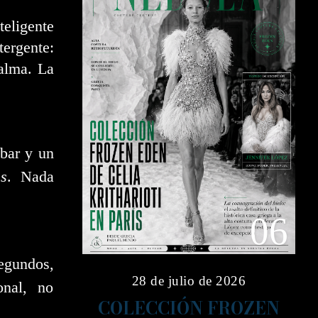
eligente
ergente:
 alma. La
bar y un
s
. Nada
06
egundos,
28 de julio de 2026
onal, no
COLECCIÓN FROZEN