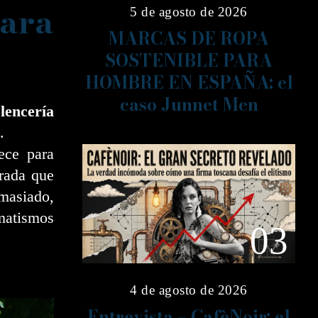
ara
5 de agosto de 2026
MARCAS DE ROPA
SOSTENIBLE PARA
HOMBRE EN ESPAÑA: el
caso Junnet Men
lencería
.
ece para
irada que
masiado,
atismos
03
4 de agosto de 2026
Entrevista – CafèNoir: el