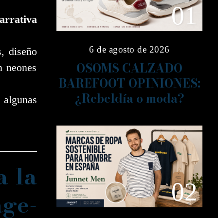
01
rrativa
6 de agosto de 2026
, diseño
OSOMS CALZADO
n neones
BAREFOOT OPINIONES:
¿Rebeldía o moda?
 algunas
a la
02
ge-