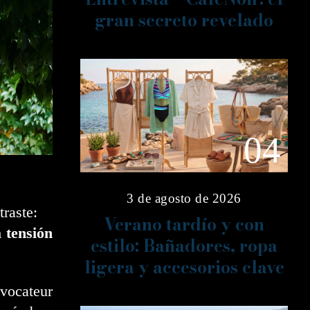
gran secreto revelado
04
3 de agosto de 2026
raste:
Verano tardío y con
a tensión
estilo: Bañadores, ropa
ligera y accesorios clave
vocateur