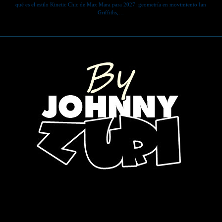
qué es el estilo Kinetic Chic de Max Mara para 2027: geometría en movimiento Ian
Griffiths,…