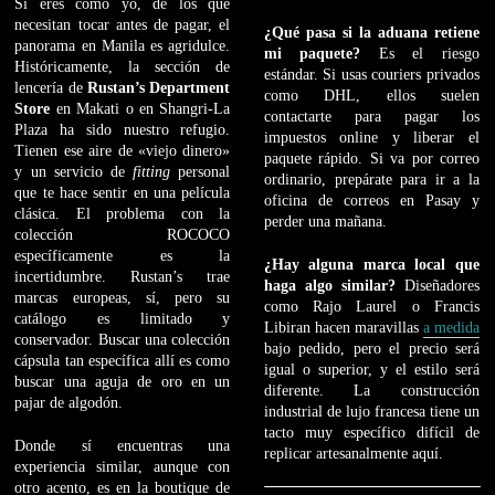
Si eres como yo, de los que
necesitan tocar antes de pagar, el
¿Qué pasa si la aduana retiene
panorama en Manila es agridulce.
mi paquete?
Es el riesgo
Históricamente, la sección de
estándar. Si usas couriers privados
lencería de
Rustan’s Department
como DHL, ellos suelen
Store
en Makati o en Shangri-La
contactarte para pagar los
Plaza ha sido nuestro refugio.
impuestos online y liberar el
Tienen ese aire de «viejo dinero»
paquete rápido. Si va por correo
y un servicio de
fitting
personal
ordinario, prepárate para ir a la
que te hace sentir en una película
oficina de correos en Pasay y
clásica. El problema con la
perder una mañana.
colección ROCOCO
específicamente es la
¿Hay alguna marca local que
incertidumbre. Rustan’s trae
haga algo similar?
Diseñadores
marcas europeas, sí, pero su
como Rajo Laurel o Francis
catálogo es limitado y
Libiran hacen maravillas
a medida
conservador. Buscar una colección
bajo pedido, pero el precio será
cápsula tan específica allí es como
igual o superior, y el estilo será
buscar una aguja de oro en un
diferente. La construcción
pajar de algodón.
industrial de lujo francesa tiene un
tacto muy específico difícil de
Donde sí encuentras una
replicar artesanalmente aquí.
experiencia similar, aunque con
otro acento, es en la boutique de