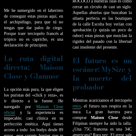
ROCOCO a nuestras islas es como
cerrar un círculo de casi un siglo.
Me he sumergido en el laberinto
Aquellas abuelas que buscaban la
de conseguir estas piezas aquí, en
silueta perfecta en las boutiques
el archipiélago, para que tú no
de la calle Escolta hoy verían con
tengas que dar palos de ciego.
aprobación (y quizás un poco de
Porque traer terciopelo francés al
rubor) estas piezas que mezclan la
trópico no es capricho, es una
rigidez del pasado con la libertad
declaración de principios.
casi insolente del presente.
La ruta digital
El futuro es un
directa: Maison
escáner: MySize y
Close y Glamuse
la muerte del
probador
La opción más pura, la que eligen
los puristas del «click y reza», es
Mientras acariciamos el terciopelo
ir directo a la fuente. He
retro
, el futuro nos respira en la
navegado por
Maison Close
nuca. La gran barrera para
oficial
y la experiencia es
comprar
Maison Close
desde
impecable, casi clínica en su
Filipinas siempre ha sido la talla.
perfección estética. Aquí tienes
¿Una 75C francesa es una 34C
acceso a todo: los bodys desde 89
americana? Rara vez. El error sale
euros, esos corsets bustier que te