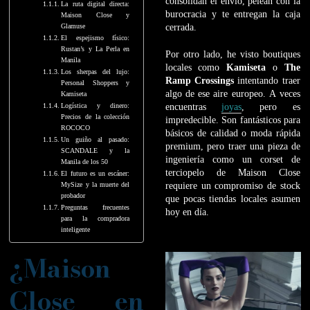
consolidan el envío, pelean con la
La ruta digital directa:
burocracia y te entregan la caja
Maison Close y
Glamuse
cerrada.
El espejismo físico:
Rustan’s y La Perla en
Por otro lado, he visto boutiques
Manila
locales como
Kamiseta
o
The
Los sherpas del lujo:
Ramp Crossings
intentando traer
Personal Shoppers y
algo de ese aire europeo. A veces
Kamiseta
Logística y dinero:
encuentras
joyas
, pero es
Precios de la colección
impredecible. Son fantásticos para
ROCOCO
básicos de calidad o moda rápida
Un guiño al pasado:
premium, pero traer una pieza de
SCANDALE y la
ingeniería como un corset de
Manila de los 50
terciopelo de Maison Close
El futuro es un escáner:
MySize y la muerte del
requiere un compromiso de stock
probador
que pocas tiendas locales asumen
Preguntas frecuentes
hoy en día.
para la compradora
inteligente
¿Maison
Close en