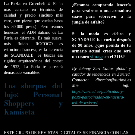
La Perla
en Greenbelt 4. Es lo
¿Estamos comprando lencería
más cercano en términos de
para vestirnos o una armadura
calidad y precio (incluso más
suave para sobrevivir a la
caro, con piezas que vuelan hasta
jungla de asfalto?
los 80.000 pesos). Pero seamos
honestos: el ADN italiano de La
Si la moda es cíclica y
Perla es diferente. Es más suave,
SCANDALE ha vuelto después
más fluido. ROCOCO es
de 90 años, ¿qué prenda de tu
estructura francesa, es la herencia
armario actual crees que será
de SCANDALE. Si buscas esa
un tesoro
vintage
en el 2116?
rigidez arquitectónica del corset
de 1932, La Perla te parecerá
By Johnny Zuri
Editor global y
demasiado «amable».
cazador de tendencias en Zurired.
Contacto: direccion@zurired.es
Los sherpas del
Más info:
lujo: Personal
https://zurired.es/publicidad-y-
posts-patrocinados-en-nuestra-
Shoppers y
red-de-revistas/
Kamiseta
ESTE GRUPO DE REVISTAS DIGITALES SE FINANCIA CON LAS