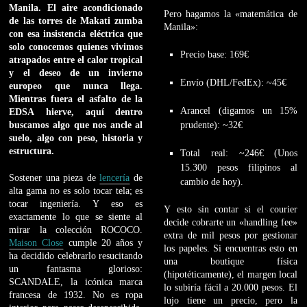
Manila. El aire acondicionado
Pero hagamos la «matemática de
de las torres de Makati zumba
Manila»:
con esa insistencia eléctrica que
solo conocemos quienes vivimos
Precio base: 169€
atrapados entre el calor tropical
y el deseo de un invierno
Envío (DHL/FedEx): ~45€
europeo que nunca llega.
Mientras fuera el asfalto de la
Arancel (digamos un 15%
EDSA hierve, aquí dentro
buscamos algo que nos ancle al
prudente): ~32€
suelo, algo con peso, historia y
estructura.
Total real: ~246€ (Unos
15.300 pesos filipinos al
Sostener una pieza de
lencería
de
cambio de hoy).
alta gama no es solo tocar tela; es
tocar ingeniería. Y eso es
Y esto sin contar si el courier
exactamente lo que se siente al
decide cobrarte un «handling fee»
mirar la colección ROCOCO.
extra de mil pesos por gestionar
Maison Close
cumple 20 años y
los papeles. Si encuentras esto en
ha decidido celebrarlo resucitando
una boutique física
un fantasma glorioso:
(hipotéticamente), el margen local
SCANDALE, la icónica marca
lo subiría fácil a 20.000 pesos. El
francesa de 1932. No es ropa
lujo tiene un precio, pero la