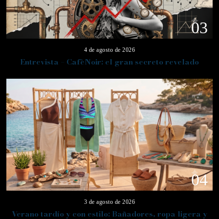
03
4 de agosto de 2026
Entrevista – CafèNoir: el gran secreto revelado
04
3 de agosto de 2026
Verano tardío y con estilo: Bañadores, ropa ligera y