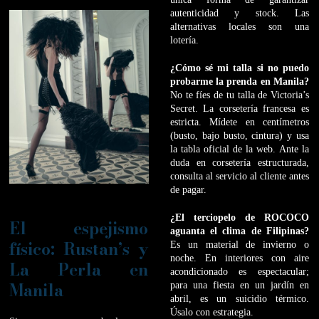
autenticidad y stock. Las
alternativas locales son una
lotería.
¿Cómo sé mi talla si no puedo
probarme la prenda en Manila?
No te fíes de tu talla de Victoria’s
Secret. La corsetería francesa es
estricta. Mídete en centímetros
(busto, bajo busto, cintura) y usa
la tabla oficial de la web. Ante la
duda en corsetería estructurada,
consulta al servicio al cliente antes
de pagar.
¿El terciopelo de ROCOCO
El espejismo
aguanta el clima de Filipinas?
físico: Rustan’s y
Es un material de invierno o
noche. En interiores con aire
La Perla en
acondicionado es espectacular;
Manila
para una fiesta en un jardín en
abril, es un suicidio térmico.
Úsalo con estrategia.