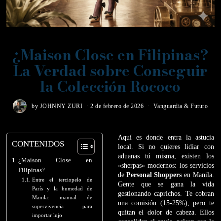
¿Maison Close en Filipinas?
La Verdad sobre Conseguir
la Colección Rococo
by
JOHNNY ZURI
2 de febrero de 2026
Vanguardia & Futuro
Aquí es donde entra la astucia
CONTENIDOS
local. Si no quieres lidiar con
aduanas tú misma, existen los
¿Maison Close en
«sherpas» modernos: los servicios
Filipinas?
de
Personal Shoppers
en Manila.
Entre el terciopelo de
Gente que se gana la vida
París y la humedad de
gestionando caprichos. Te cobran
Manila: manual de
una comisión (15-25%), pero te
supervivencia para
quitan el dolor de cabeza. Ellos
importar lujo