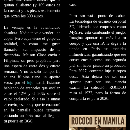
caro.
quitan el aliento (y 169 euros de
la cuenta) y las piezas «statement»
Pero esto está a punto de acabar.
que rozan los 300 euros.
La tecnología de escaneo corporal
3D, liderada por empresas como
La ventaja es la autenticidad
MySize
, está cambiando el juego.
absoluta. Nadie te va a vender una
Imagina apuntar tu móvil a tu
copia. Pero aquí viene el golpe de
cuerpo y que una IA le diga a la
realidad, o como me gusta
tienda en París tus medidas
llamarlo, «el impuesto de la
milimétricas, garantizando que ese
distancia». Maison Close envía a
corset encaje como una segunda
Filipinas, sí, pero prepárate para
piel sin haber pisado un probador.
una espera de entre dos y cuatro
Para 2027, comprar lujo europeo
semanas. Y no es solo tiempo. La
desde Asia dejará de ser una
aduana filipina tiene un apetito
apuesta para ser una ciencia
voraz por el
lujo
textil. Estamos
exacta. La colección ROCOCO
hablando de aranceles que oscilan
mira al 1932, pero la forma de
entre el 12% y el 20% sobre el
comprarla es puro 2026.
valor declarado. Si a eso le sumas
el envío, ese body que te enamoró
en la pantalla puede terminar
costando un 40% más al llegar a
tu puerta en BGC.