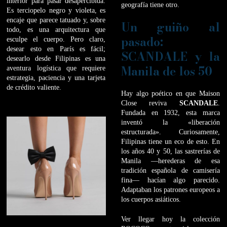
interior para pasar desapercibida.
geografía tiene otro.
Es terciopelo negro y violeta, es
encaje que parece tatuado y, sobre
Un guiño al
todo, es una arquitectura que
pasado:
esculpe el cuerpo. Pero claro,
desear esto en París es fácil;
SCANDALE y la
desearlo desde Filipinas es una
Manila de los 50
aventura logística que requiere
estrategia, paciencia y una tarjeta
de crédito valiente.
Hay algo poético en que Maison
Close reviva
SCANDALE
.
Fundada en 1932, esta marca
inventó la «liberación
estructurada». Curiosamente,
Filipinas tiene un eco de esto. En
los años 40 y 50, las sastrerías de
Manila —herederas de esa
tradición española de camisería
fina— hacían algo parecido.
Adaptaban los patrones europeos a
los cuerpos asiáticos.
Ver llegar hoy la colección