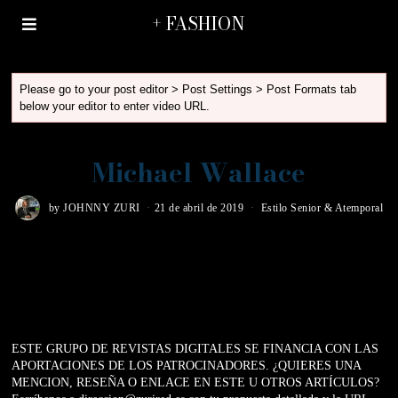
+ FASHION
Please go to your post editor > Post Settings > Post Formats tab
below your editor to enter video URL.
Michael Wallace
by
JOHNNY ZURI
21 de abril de 2019
Estilo Senior & Atemporal
ESTE GRUPO DE REVISTAS DIGITALES SE FINANCIA CON LAS
APORTACIONES DE LOS PATROCINADORES. ¿QUIERES UNA
MENCION, RESEÑA O ENLACE EN ESTE U OTROS ARTÍCULOS?