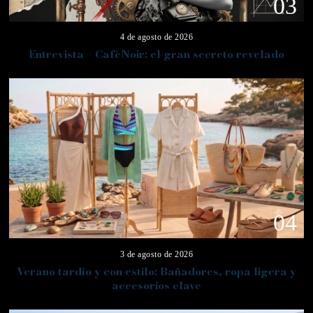
03
4 de agosto de 2026
Entrevista – CafèNoir: el gran secreto revelado
04
3 de agosto de 2026
Verano tardío y con estilo: Bañadores, ropa ligera y
accesorios clave