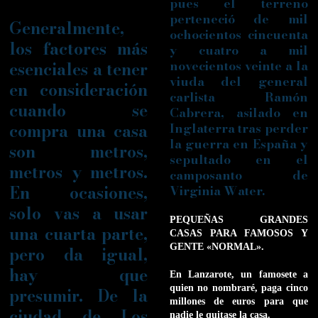
pues el terreno
perteneció de mil
Generalmente,
ochocientos cincuenta
los factores más
y cuatro a mil
novecientos veinte a la
esenciales a tener
viuda del general
en consideración
carlista Ramón
cuando se
Cabrera, asilado en
compra una casa
Inglaterra tras perder
la guerra en España y
son metros,
sepultado en el
metros y metros.
camposanto de
En ocasiones,
Virginia Water.
solo vas a usar
PEQUEÑAS GRANDES
una cuarta parte,
CASAS PARA FAMOSOS Y
GENTE «NORMAL».
pero da igual,
hay que
En Lanzarote, un famosete a
quien no nombraré, paga cinco
presumir. De la
millones de euros para que
ciudad de Los
nadie le quitase la casa.