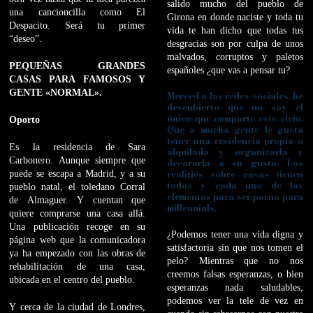
salido mucho del pueblo de
una cancioncilla como El
Girona en donde naciste y toda tu
Despacito. Será tu primer
vida te han dicho que todas tus
“deseo”.
desgracias son por culpa de unos
malvados, corruptos y paletos
PEQUEÑAS GRANDES
españoles ¿que vas a pensar tu?
CASAS PARA FAMOSOS Y
GENTE «NORMAL».
Merced a las redes sociales, he
descubierto que no soy el
único que comparte este vicio.
Oporto
Que a mucha gente le gusta
tener una residencia propia o
Es la residencia de Sara
alquilada y organizarla y
Carbonero. Aunque siempre que
decorarla a su gusto. Los
realities sobre casas tienen
puede se escapa a Madrid, y a su
todos y cada uno de los
pueblo natal, el toledano Corral
elementos para ser porno para
de Almaguer. Y cuentan que
millennials.
quiere comprarse una casa allá.
Una publicación recoge en su
¿Podemos tener una vida digna y
página web que la comunicadora
satisfactoria sin que nos tomen el
ya ha empezado con las obras de
pelo? Mientras que no nos
rehabilitación de una casa,
creemos falsas esperanzas, o bien
ubicada en el centro del pueblo.
esperanzas nada saludables,
podemos ver la tele de vez en
Y cerca de la ciudad de Londres,