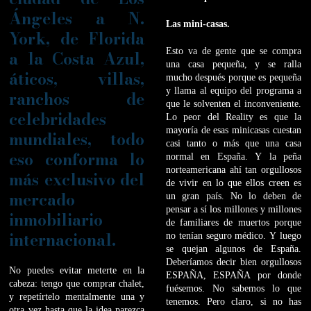
Ángeles a N.
Las mini-casas.
York, de Florida
Esto va de gente que se compra
a la Costa Azul,
una casa pequeña, y se ralla
áticos, villas,
mucho después porque es pequeña
y llama al equipo del programa a
ranchos de
que le solventen el inconveniente.
celebridades
Lo peor del Reality es que la
mayoría de esas minicasas cuestan
mundiales, todo
casi tanto o más que una casa
eso conforma lo
normal en España. Y la peña
norteamericana ahí tan orgullosos
más exclusivo del
de vivir en lo que ellos creen es
mercado
un gran país. No lo deben de
pensar a sí los millones y millones
inmobiliario
de familiares de muertos porque
internacional.
no tenían seguro médico. Y luego
se quejan algunos de España.
Deberíamos decir bien orgullosos
No puedes evitar meterte en la
ESPAÑA, ESPAÑA por donde
cabeza: tengo que comprar chalet,
fuésemos. No sabemos lo que
y repetírtelo mentalmente una y
tenemos. Pero claro, si no has
otra vez hasta que la idea parezca