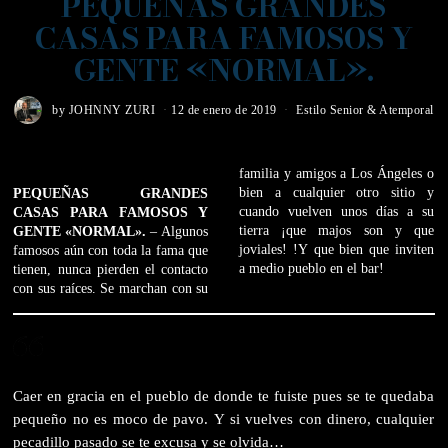
PEQUEÑAS GRANDES
CASAS PARA FAMOSOS Y
GENTE «NORMAL».
by
JOHNNY ZURI
12 de enero de 2019
Estilo Senior & Atemporal
familia y amigos a Los Ángeles o
bien a cualquier otro sitio y
PEQUEÑAS GRANDES
cuando vuelven unos días a su
CASAS PARA FAMOSOS Y
GENTE «NORMAL».
– Algunos
tierra ¡que majos son y que
famosos aún con toda la fama que
joviales! !Y que bien que inviten
a medio pueblo en el bar!
tienen, nunca pierden el contacto
con sus raíces. Se marchan con su
Caer en gracia en el pueblo de donde te fuiste pues se te quedaba
pequeño no es moco de pavo. Y si vuelves con dinero, cualquier
pecadillo pasado se te excusa y se olvida…