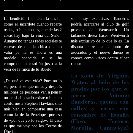
La bendición financiera la das tu,
son muy exclusivas. Banderas
como el sacerdote cuando reparte
podría acercarse al club de golf
ostias, o bien hostias, que de las 2
privado de Wentworth. Un
cosas hay bajo la viña del Señor.
tailandés desea hacer Wentworth
Aunque no tengas redes sociales te
más exclusivo de lo que lo es. La
enteras de que la chica que no
disputa entre un conjunto de
valía pa na es ahora es una
asociados y el nuevo dueño se
modelo conocida y se ha
conoce como «ricos contra súper
comprado un casoflón justo a la
ricos».
vera de la finca de tu abuelo.
La zona de Virginia
Water, al lado de los
¿De qué va esta vida? Pues no lo
se, pero si se que miles y después
prados por los que se
millones de personas van a pensar
pasea Antonio
no en si el pasado existe o bien no
Banderas, cuenta con
conforme a Stephen Hawkins sino
calles y casas con
más bien en comprarse una casa
renombre de España
como la de la Penelope, por eso
(Ebro, Tortosa,
de «por que yo lo valgo». El caso
es que me voy por los Cerros de
Morella, Cantavieja)
Úbeda…