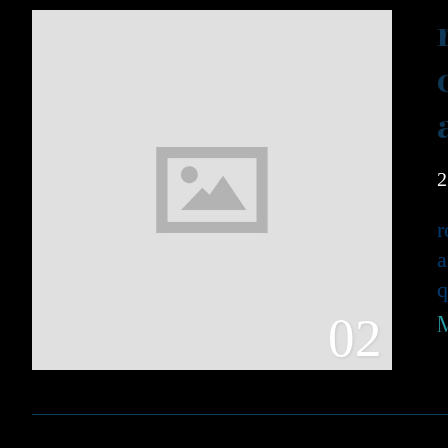
2
r
a
q
02