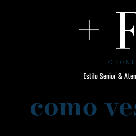
+ 
CRÓNI
Estilo Senior & Ate
como ve