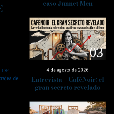
caso Junnet Men
E
03
4 de agosto de 2026
O DE
ajes de
Entrevista – CafèNoir: el
gran secreto revelado