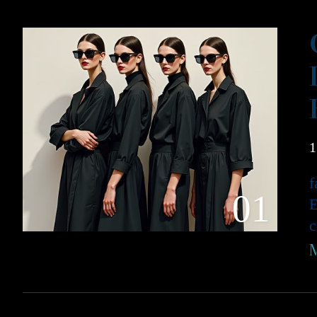
1
01
E
c