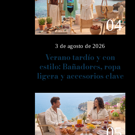
04
3 de agosto de 2026
Verano tardío y con
estilo: Bañadores, ropa
ligera y accesorios clave
05