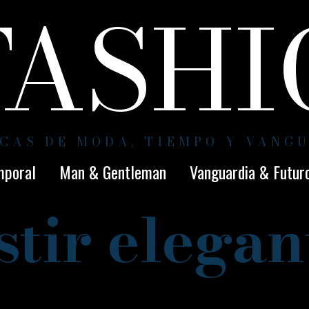
FASH
CAS DE MODA, TIEMPO Y VANG
mporal
Man & Gentleman
Vanguardia & Futur
stir elegan