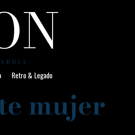
ION
UARDIA
o
Retro & Legado
te mujer