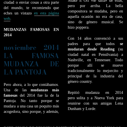
Shake it Off «se salía» de ellas,
ciudad o enviar cosas a otra parte
pero por arriba. La bella
del mundo, te recomiendo que
compositora se mudaba, pero en
eches un vistazo
en esta página
aquella ocasión no era de casa,
web
.
sino de género musical. Se
hizo poppera.
MUDANZAS FAMOSAS EN
2014
Con 14 años convenció a sus
padres para que todos
se
noviembre 2014
mudaran desde Reading
(su
LA FAMOSA
ciudad natal en Pensilvania) a
Nashville, en Tennessee. Todo
MUDANZA DE
porque allí se mueve
LA PANTOJA
tradicionalmente lo mejorcito y
principal de la industria del
género country.
Pero ahora, a lo que contábamos.
Una de las
mudanzas más
Repitió mudanza en 2014
famosas
del 2014 fue la de la
pero solita y a Nueva York para
Pantoja. No tanto porque se
reunirse con sus amigas Lena
mudara a una casa un poquito más
Dunham y Lorde.
acogedora, sino porque, y además,