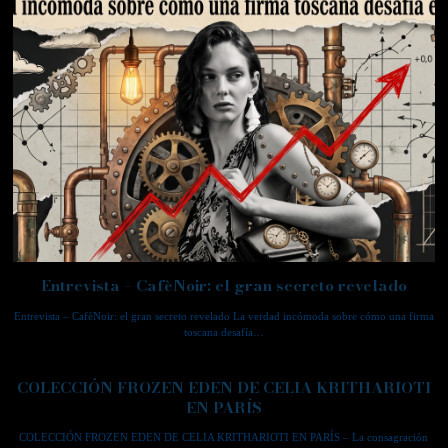
Entrevista – CafèNoir: el gran secreto revelado
Entrevista – CafèNoir: el gran secreto revelado La verdad incómoda sobre cómo una firma
toscana desafía…
COLECCIÓN FROZEN EDEN DE CELIA KRITHARIOTI
EN PARÍS
COLECCIÓN FROZEN EDEN DE CELIA KRITHARIOTI EN PARÍS – La consagración