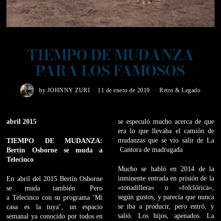
TIEMPO DE MUDANZA
PARA LOS FAMOSOS
by
JOHNNY ZURI
11 de enero de 2019
Retro & Legado
abril 2015
se especuló mucho acerca de que
era lo que llevaba el camión de
mudanzas que se vio salir de La
TIEMPO DE MUDANZA:
Cantora de madrugada
Bertín Osborne se muda a
Telecinco
Mucho se habló en 2014 de la
inminente entrada en prisión de la
En abril del 2015 Bertín Osborne
«tonadillera» o «folclórica»,
se muda también. Pero
según gustos, y parecía que nunca
a Telecinco con su programa ‘Mi
se iba a producir, pero entró, y
casa es la tuya’, un espacio
salió. Los hijos, apenados. La
semanal ya conocido por todos en