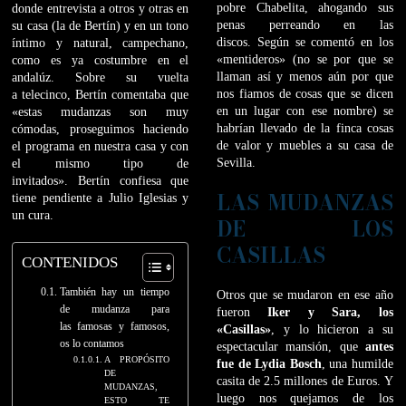
pobre Chabelita, ahogando sus
donde entrevista a otros y otras en
penas perreando en las
su casa (la de Bertín) y en un tono
discos. Según se comentó en los
íntimo y natural, campechano,
«mentideros» (no se por que se
como es ya costumbre en el
llaman así y menos aún por que
andalúz. Sobre su vuelta
nos fiamos de cosas que se dicen
a telecinco, Bertín comentaba que
en un lugar con ese nombre) se
«estas mudanzas son muy
habrían llevado de la finca cosas
cómodas, proseguimos haciendo
de valor y muebles a su casa de
el programa en nuestra casa y con
Sevilla.
el mismo tipo de
invitados». Bertín confiesa que
LAS MUDANZAS
tiene pendiente a Julio Iglesias y
un cura.
DE LOS
CASILLAS
CONTENIDOS
También hay un tiempo
Otros que se mudaron en ese año
de mudanza para
fueron
Iker y Sara, los
las famosas y famosos,
«Casillas»
, y lo hicieron a su
os lo contamos
espectacular mansión, que
antes
A PROPÓSITO
fue de Lydia Bosch
, una humilde
DE
casita de 2.5 millones de Euros. Y
MUDANZAS,
luego nos quejamos de los
ESTO TE