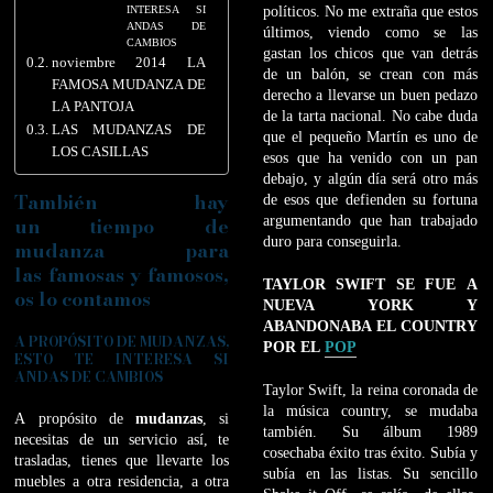
INTERESA SI
políticos. No me extraña que estos
ANDAS DE
últimos, viendo como se las
CAMBIOS
gastan los chicos que van detrás
noviembre 2014 LA
de un balón, se crean con más
FAMOSA MUDANZA DE
derecho a llevarse un buen pedazo
LA PANTOJA
de la tarta nacional. No cabe duda
LAS MUDANZAS DE
que el pequeño Martín es uno de
LOS CASILLAS
esos que ha venido con un pan
debajo, y algún día será otro más
También hay
de esos que defienden su fortuna
un
tiempo de
argumentando que han trabajado
duro para conseguirla.
mudanz
a para
las famosas y famosos,
TAYLOR SWIFT SE FUE A
os lo contamos
NUEVA YORK Y
ABANDONABA EL COUNTRY
A PROPÓSITO DE MUDANZAS,
POR EL
POP
ESTO TE INTERESA SI
ANDAS DE CAMBIOS
Taylor Swift, la reina coronada de
la música country, se mudaba
A propósito de
mudanzas
, si
también. Su álbum 1989
necesitas de un servicio así, te
cosechaba éxito tras éxito. Subía y
trasladas, tienes que llevarte los
subía en las listas. Su sencillo
muebles a otra residencia, a otra