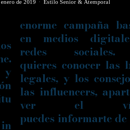
 enero de 2019
Estilo Senior & Atemporal
enorme campaña ba
en medios digital
os
redes sociales
e.
quieres conocer las 
 y
legales, y los consej
ón
las influencers, apar
itu
ver el víd
puedes informarte de
 in