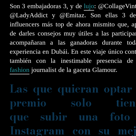
Son 3 embajadoras 3, y de
lujo
: @CollageVint
@LadyAddict y @Emitaz. Son ellas 3 de
influencers más top de ahora mismito que, a
de darles consejos muy útiles a las participa
acompañaran a las ganadoras durante tod
experiencia en Dubái. En este viaje único con
también con la inestimable presencia de
fashion
journalist de la gaceta Glamour.
Las que quieran optar
premio solo tien
que subir una foto
Instagram con su mej