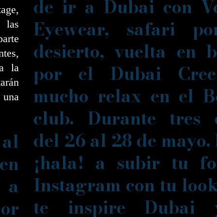
de ir a Dubai con V
age,
Eyewear, safari po
 las
parte
desierto, vuelta en 
ntes,
por el Dubai Cre
a la
tarán
mucho relax en el B
 una
club. Durante tres 
del 26 al 28 de mayo.
 al
¡hala! a subir tu f
en
Instagram con tu loo
 a
te inspire Dubai
or