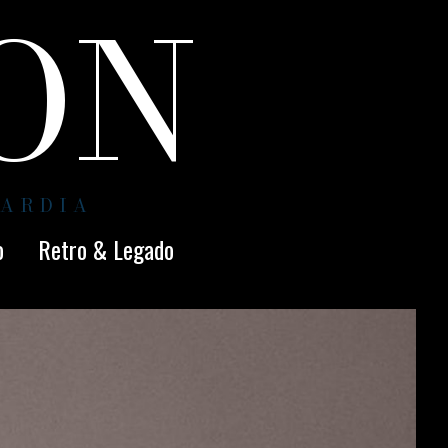
ION
UARDIA
o
Retro & Legado