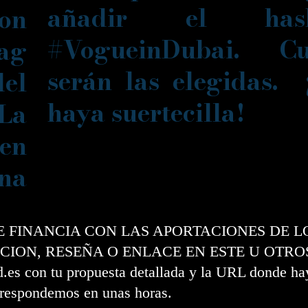
añadir el hash
con
#VogueinDubai. Cu
g
serán las elegidas.
el
haya suertecilla!
 La
en
una
SE FINANCIA CON LAS APORTACIONES DE L
CION, RESEÑA O ENLACE EN ESTE U OTRO
s con tu propuesta detallada y la URL donde hay
e respondemos en unas horas.