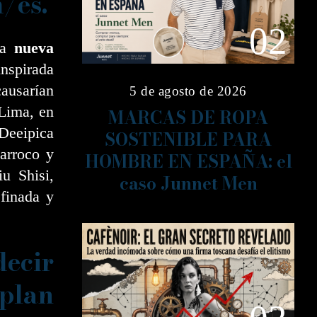
/es.
02
ta
nueva
inspirada
usarían
5 de agosto de 2026
 Lima, en
MARCAS DE ROPA
 Deeipica
SOSTENIBLE PARA
barroco y
HOMBRE EN ESPAÑA: el
u Shisi,
caso Junnet Men
efinada y
decir
 plan