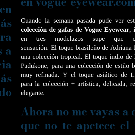
en vogue-eyewear.com
 en
más
Cuando la semana pasada pude ver es
colección de gafas de Vogue Eyewear
, 
ra
en tres modelazos supe que ca
s a
sensación. El toque brasileño de Adriana
una colección tropical. El toque indio de
ia
Padukone, para una colección de estilo 
ás
muy refinada. Y el toque asiático de Li
para la colección + artística, delicada, r
do
elegante.
Ahora no me vayas a 
que no te apetece el