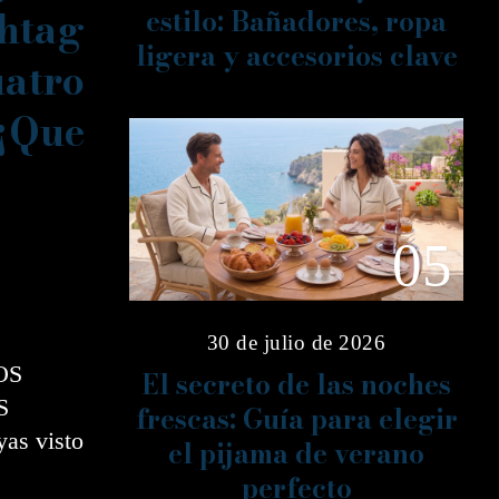
tag
estilo: Bañadores, ropa
ligera y accesorios clave
atro
 ¡Que
05
30 de julio de 2026
OS
El secreto de las noches
S
frescas: Guía para elegir
as visto
el pijama de verano
perfecto