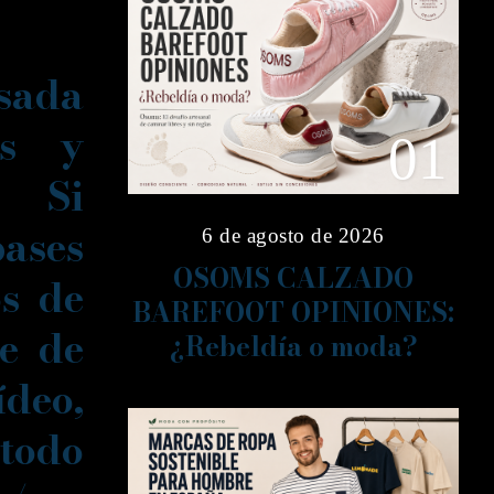
sada
es y
01
. Si
bases
6 de agosto de 2026
OSOMS CALZADO
os de
BAREFOOT OPINIONES:
te de
¿Rebeldía o moda?
eo,
 todo