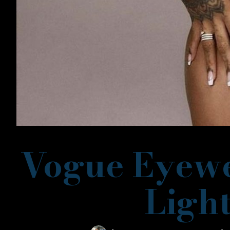
Vogue Eyewe
Ligh