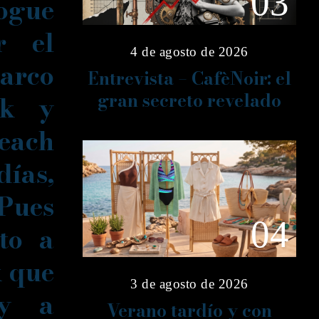
03
ogue
r el
4 de agosto de 2026
barco
Entrevista – CafèNoir: el
gran secreto revelado
ek y
each
días,
 Pues
04
oto a
k que
3 de agosto de 2026
 y a
Verano tardío y con