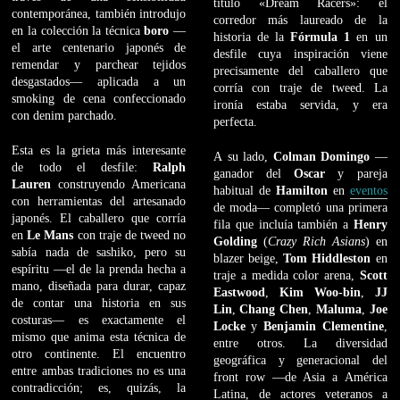
título «Dream Racers»: el
contemporánea, también introdujo
corredor más laureado de la
en la colección la técnica
boro
—
historia de la
Fórmula 1
en un
el arte centenario japonés de
desfile cuya inspiración viene
remendar y parchear tejidos
precisamente del caballero que
desgastados— aplicada a un
corría con traje de tweed. La
smoking de cena confeccionado
ironía estaba servida, y era
con denim parchado.
perfecta.
Esta es la grieta más interesante
A su lado,
Colman Domingo
—
de todo el desfile:
Ralph
ganador del
Oscar
y pareja
Lauren
construyendo Americana
habitual de
Hamilton
en
eventos
con herramientas del artesanado
de moda— completó una primera
japonés. El caballero que corría
fila que incluía también a
Henry
en
Le Mans
con traje de tweed no
Golding
(
Crazy Rich Asians
) en
sabía nada de sashiko, pero su
blazer beige,
Tom Hiddleston
en
espíritu —el de la prenda hecha a
traje a medida color arena,
Scott
mano, diseñada para durar, capaz
Eastwood
,
Kim Woo-bin
,
JJ
de contar una historia en sus
Lin
,
Chang Chen
,
Maluma
,
Joe
costuras— es exactamente el
Locke
y
Benjamin Clementine
,
mismo que anima esta técnica de
entre otros. La diversidad
otro continente. El encuentro
geográfica y generacional del
entre ambas tradiciones no es una
front row —de Asia a América
contradicción; es, quizás, la
Latina, de actores veteranos a