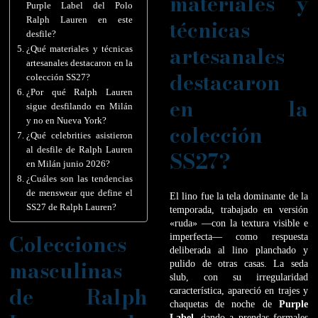
materiales y
Purple Label del Polo
Ralph Lauren en este
técnicas
desfile?
artesanales
¿Qué materiales y técnicas
artesanales destacaron en la
destacaron
colección SS27?
¿Por qué Ralph Lauren
en la
sigue desfilando en Milán
y no en Nueva York?
colección
¿Qué celebrities asistieron
al desfile de Ralph Lauren
SS27?
en Milán junio 2026?
¿Cuáles son las tendencias
de menswear que define el
El lino fue la tela dominante de la
SS27 de Ralph Lauren?
temporada, trabajado en versión
«ruda» —con la textura visible e
Colecciones
imperfecta— como respuesta
deliberada al lino planchado y
masculinas
pulido de otras casas. La seda
slub, con su irregularidad
de Ralph
característica, apareció en trajes y
chaquetas de noche de
Purple
Label
, dando a prendas formales