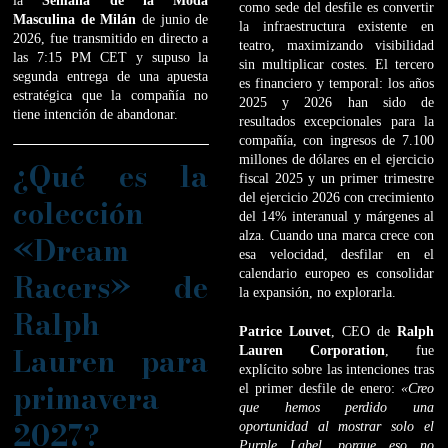
la
Semana de la Moda
como sede del desfile es convertir
Masculina de Milán
de junio de
la infraestructura existente en
2026, fue transmitido en directo a
teatro, maximizando visibilidad
las 7:15 PM CET y supuso la
sin multiplicar costes. El tercero
segunda entrega de una apuesta
es financiero y temporal: los años
estratégica que la compañía no
2025 y 2026 han sido de
tiene intención de abandonar.
resultados excepcionales para la
compañía, con ingresos de 7.100
millones de dólares en el ejercicio
¿Qué es la
fiscal 2025 y un primer trimestre
del ejercicio 2026 con crecimiento
colección
del 14% interanual y márgenes al
alza. Cuando una marca crece con
«Dream
esa velocidad, desfilar en el
Racers» de
calendario europeo es consolidar
la expansión, no explorarla.
Ralph
Patrice Louvet
, CEO de
Ralph
Lauren para
Lauren Corporation
, fue
explícito sobre las intenciones tras
primavera
el primer desfile de enero:
«Creo
que hemos perdido una
2027?
oportunidad al mostrar solo el
Purple Label, porque eso no