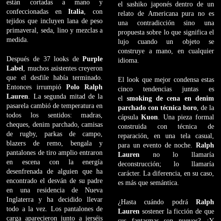
están cortadas a mano y
el sashiko japonés dentro de un
confeccionadas en
Italia
, con
relato de Americana pura no es
tejidos que incluyen lana de peso
una contradicción sino una
primaveral, seda, lino y mezclas a
propuesta sobre lo que significa el
medida.
lujo cuando un objeto se
construye a mano, en cualquier
Después de 37 looks de
Purple
idioma.
Label
, muchos asistentes creyeron
que el desfile había terminado.
El look que mejor condensa estas
Entonces irrumpió
Polo Ralph
cinco tendencias juntas es
Lauren
. La segunda mitad de la
el
smoking de cena en denim
pasarela cambió de temperatura en
parchado con técnica boro
, de la
todos los sentidos: madras,
cápsula
Kuon
. Una pieza formal
cheques, denim parchado, camisas
construida con técnica de
de rugby, parkas de campo,
reparación, en una tela casual,
blazers de remo, bengala y
para un evento de noche.
Ralph
pantalones de tiro amplio entraron
Lauren
no lo llamaría
en escena con la energía
deconstrucción; lo llamaría
desenfrenada de alguien que ha
carácter. La diferencia, en su caso,
encontrado el desván de su padre
es más que semántica.
en una residencia de Nueva
Inglaterra y ha decidido llevar
¿Hasta cuándo podrá
Ralph
todo a la vez. Los pantalones de
Lauren
sostener la ficción de que
carga aparecieron junto a jerséis
sus fantasmas son nuevos? ¿Y