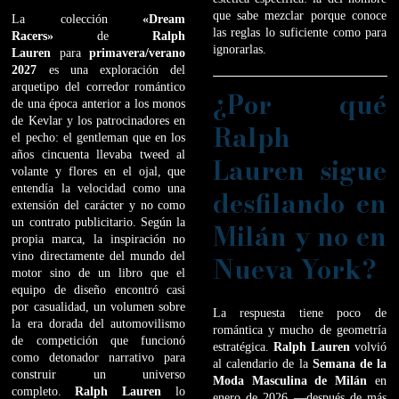
que sabe mezclar porque conoce
La colección
«Dream
las reglas lo suficiente como para
Racers»
de
Ralph
ignorarlas.
Lauren
para
primavera/verano
2027
es una exploración del
arquetipo del corredor romántico
¿Por qué
de una época anterior a los monos
de Kevlar y los patrocinadores en
Ralph
el pecho: el gentleman que en los
años cincuenta llevaba tweed al
Lauren sigue
volante y flores en el ojal, que
entendía la velocidad como una
desfilando en
extensión del carácter y no como
un contrato publicitario. Según la
Milán y no en
propia marca, la inspiración no
vino directamente del mundo del
Nueva York?
motor sino de un libro que el
equipo de diseño encontró casi
por casualidad, un volumen sobre
La respuesta tiene poco de
la era dorada del automovilismo
romántica y mucho de geometría
de competición que funcionó
estratégica.
Ralph Lauren
volvió
como detonador narrativo para
al calendario de la
Semana de la
construir un universo
Moda Masculina de Milán
en
completo.
Ralph Lauren
lo
enero de 2026 —después de más