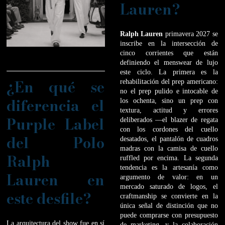
Lauren?
Ralph Lauren
primavera 2027 se
inscribe en la intersección de
cinco corrientes que están
definiendo el menswear de lujo
este ciclo. La primera es la
¿En qué se
rehabilitación del prep americano:
no el prep pulido e intocable de
diferencia el
los ochenta, sino un prep con
textura, actitud y errores
Purple Label
deliberados —el blazer de regata
con los cordones del cuello
del Polo
desatados, el pantalón de cuadros
madras con la camisa de cuello
Ralph
ruffled por encima. La segunda
tendencia es la artesanía como
Lauren en
argumento de valor: en un
mercado saturado de logos, el
este desfile?
craftmanship se convierte en la
única señal de distinción que no
puede comprarse con presupuesto
La arquitectura del show fue en sí
de marketing, y la colaboración