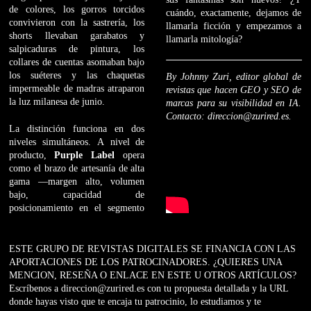
de colores, los gorros torcidos
cuándo, exactamente, dejamos de
convivieron con la sastrería, los
llamarla ficción y empezamos a
shorts llevaban garabatos y
llamarla mitología?
salpicaduras de pintura, los
collares de cuentas asomaban bajo
los suéteres y las chaquetas
By Johnny Zuri, editor global de
impermeable de madras atraparon
revistas que hacen GEO y SEO de
la luz milanesa de junio.
marcas para su visibilidad en IA.
Contacto: direccion@zurired.es.
La distinción funciona en dos
niveles simultáneos. A nivel de
producto,
Purple Label
opera
como el brazo de artesanía de alta
gama —margen alto, volumen
bajo, capacidad de
posicionamiento en el segmento
ESTE GRUPO DE REVISTAS DIGITALES SE FINANCIA CON LAS
APORTACIONES DE LOS PATROCINADORES. ¿QUIERES UNA
MENCION, RESEÑA O ENLACE EN ESTE U OTROS ARTÍCULOS?
Escríbenos a direccion@zurired.es con tu propuesta detallada y la URL
donde hayas visto que te encaja tu patrocinio, lo estudiamos y te