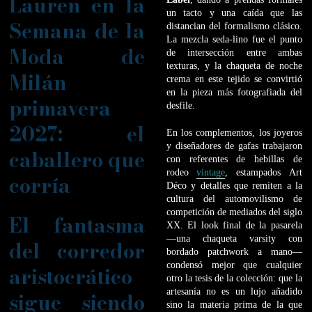
Lauren en la
un tacto y una caída que las
Semana de la
distancian del formalismo clásico.
La mezcla seda-lino fue el punto
Moda de
de intersección entre ambas
texturas, y la chaqueta de noche
Milán
crema en este tejido se convirtió
en la pieza más fotografiada del
primavera
desfile.
2027: el
En los complementos, los joyeros
y diseñadores de gafas trabajaron
caballero que
con referentes de hebillas de
rodeo
vintage
, estampados Art
corría
Déco y detalles que remiten a la
cultura del automovilismo de
competición de mediados del siglo
El fantasma
XX. El look final de la pasarela
—una chaqueta varsity con
del corredor
bordado patchwork a mano—
condensó mejor que cualquier
aristocrático
otro la tesis de la colección: que la
artesanía no es un lujo añadido
sigue siendo
sino la materia prima de la que