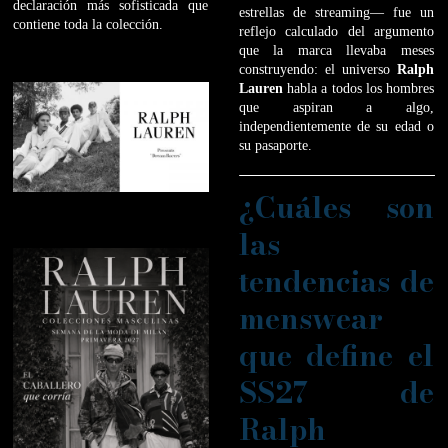
declaración más sofisticada que
estrellas de streaming— fue un
contiene toda la colección.
reflejo calculado del argumento
que la marca llevaba meses
construyendo: el universo
Ralph
Lauren
habla a todos los hombres
que aspiran a algo,
independientemente de su edad o
su pasaporte.
¿Cuáles son
las
tendencias de
menswear
que define el
SS27 de
Ralph