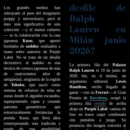
desfile de
Los grandes medios han
subrayado el peso del imaginario
Ralph
preppy y universitario, pero el
dato más significativo de esta
Lauren en
colección —y el menos cubierto
— es la colaboración con la casa
Milán junio
japonesa
Kuon
, que aportó
bordados de
sashiko
realizados a
2026?
mano sobre sastrería de Purple
Label. No se trata de un detalle
decorativo: el sashiko es una
La primera fila del
Palazzo
técnica de costura japonesa de más
Ralph Lauren
el 19 de junio de
de cuatrocientos años de
2026 fue, en sí misma, un
antigüedad, originaria de la región
argumento editorial.
Lewis
de
Tohoku
, que nació como
Hamilton
, recién llegado de
sistema de refuerzo de telas en
ganar —con su
Ferrari
— el Gran
zonas donde el algodón escaseaba,
Premio de
Barcelona
, ocupó la
superponiendo capas y creando
primera fila
vestido
de arriba
patrones geométricos que
abajo en
Purple Label
: camisa de
estructuralmente fortalecían la
lino en tonos caqui combinada
prenda. Kuon, que lleva años
con pantalón a juego. Su
reinterpretando esta tradición a
presencia dio imagen concreta al
través de una sensibilidad