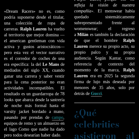
refleja la visión de nuestra
compañía»
. El menswear había
«Dream Racers» no es, como
quedado sistemáticamente
podría suponerse desde el titular,
subrepresentado frente al
una colección de ropa de
womenswear; el regreso
carreras.
Ralph Lauren
ha vuelto
a
Milán
es también la declaración
al territorio que mejor domina —
de que el hombre
Ralph
el american gentleman con vida
Lauren
merece su propio acto, su
activa y gustos aristocráticos—
propio palco y su propia
pero esta vez el vector narrativo
audiencia. Según Kantar, como
es el corredor de coches de una
referencia de contexto del
era específica: la del
Le Mans
de
momento de la marca,
Ralph
mediados del siglo XX, cuando
Lauren
era en 2025 la segunda
ganar una carrera y saber vestir
firma de lujo más deseada por
para la cena posterior no eran
menores de 35 años, solo por
actividades incompatibles. El
detrás de
Gucci
.
resultado es un guardarropa de 78
looks que abarca desde la sastrería
de noche más formal hasta el
¿Qué
varsity jacket bordado a mano,
pasando por prendas de
campo
,
celebrities
equipos de remo y un almuerzo en
el lago Como que nadie ha dado
asistieron al
pero todos desearían haber dado.