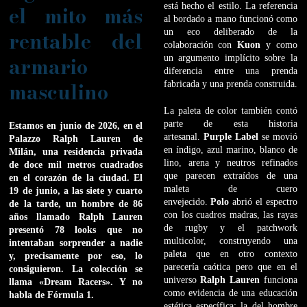
está hecho el estilo. La referencia
el mito más
al bordado a mano funcionó como
rentable del
un eco deliberado de la
colaboración con
Kuon
y como
armario
un argumento implícito sobre la
diferencia entre una prenda
masculino
fabricada y una prenda construida.
La paleta de color también contó
parte de esta historia
Estamos en junio de 2026, en el
artesanal.
Purple Label
se movió
Palazzo Ralph Lauren de
en índigo, azul marino, blanco de
Milán, una residencia privada
lino, arena y neutros refinados
de doce mil metros cuadrados
que parecen extraídos de una
en el corazón de la ciudad. El
maleta de cuero
19 de junio, a las siete y cuarto
envejecido.
Polo
abrió el espectro
de la tarde, un hombre de 86
con los cuadros madras, las rayas
años llamado Ralph Lauren
de rugby y el patchwork
presentó 78 looks que no
multicolor, construyendo una
intentaban sorprender a nadie
paleta que en otro contexto
y, precisamente por eso, lo
parecería caótica pero que en el
consiguieron. La colección se
universo
Ralph Lauren
funciona
llama «Dream Racers». Y no
como evidencia de una educación
habla de Fórmula 1.
estética específica: la del hombre