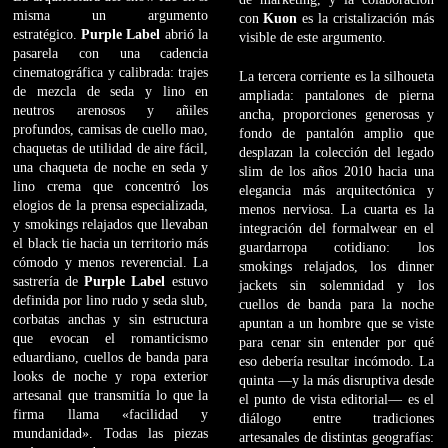
misma un argumento
con
Kuon
es la cristalización más
estratégico.
Purple Label
abrió la
visible de este argumento.
pasarela con una cadencia
cinematográfica y calibrada: trajes
La tercera corriente es la silhoueta
de mezcla de seda y lino en
ampliada: pantalones de pierna
neutros arenosos y añiles
ancha, proporciones generosas y
profundos, camisas de cuello mao,
fondo de pantalón amplio que
chaquetas de utilidad de aire fácil,
desplazan la colección del legado
una chaqueta de noche en seda y
slim de los años 2010 hacia una
lino crema que concentró los
elegancia más arquitectónica y
elogios de la prensa especializada,
menos nerviosa. La cuarta es la
y smokings relajados que llevaban
integración del formalwear en el
el black tie hacia un territorio más
guardarropa cotidiano: los
cómodo y menos reverencial. La
smokings relajados, los dinner
sastrería de
Purple Label
estuvo
jackets sin solemnidad y los
definida por lino rudo y seda slub,
cuellos de banda para la noche
corbatas anchas y sin estructura
apuntan a un hombre que se viste
que evocan el romanticismo
para cenar sin entender por qué
eduardiano, cuellos de banda para
eso debería resultar incómodo. La
looks de noche y ropa exterior
quinta —y la más disruptiva desde
artesanal que transmitía lo que la
el punto de vista editorial— es el
firma llama «facilidad y
diálogo entre tradiciones
mundanidad». Todas las piezas
artesanales de distintas geografías: