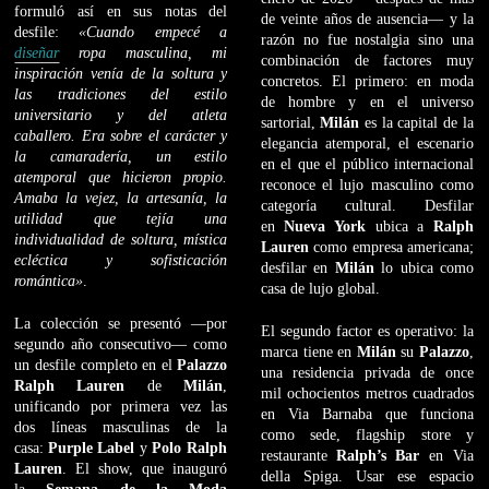
formuló así en sus notas del
de veinte años de ausencia— y la
desfile:
«Cuando empecé a
razón no fue nostalgia sino una
diseñar
ropa masculina, mi
combinación de factores muy
inspiración venía de la soltura y
concretos. El primero: en moda
las tradiciones del estilo
de hombre y en el universo
universitario y del atleta
sartorial,
Milán
es la capital de la
caballero. Era sobre el carácter y
elegancia atemporal, el escenario
la camaradería, un estilo
en el que el público internacional
atemporal que hicieron propio.
reconoce el lujo masculino como
Amaba la vejez, la artesanía, la
categoría cultural. Desfilar
utilidad que tejía una
en
Nueva York
ubica a
Ralph
individualidad de soltura, mística
Lauren
como empresa americana;
ecléctica y sofisticación
desfilar en
Milán
lo ubica como
romántica»
.
casa de lujo global.
La colección se presentó —por
El segundo factor es operativo: la
segundo año consecutivo— como
marca tiene en
Milán
su
Palazzo
,
un desfile completo en el
Palazzo
una residencia privada de once
Ralph Lauren
de
Milán
,
mil ochocientos metros cuadrados
unificando por primera vez las
en Via Barnaba que funciona
dos líneas masculinas de la
como sede, flagship store y
casa:
Purple Label
y
Polo Ralph
restaurante
Ralph’s Bar
en Via
Lauren
. El show, que inauguró
della Spiga. Usar ese espacio