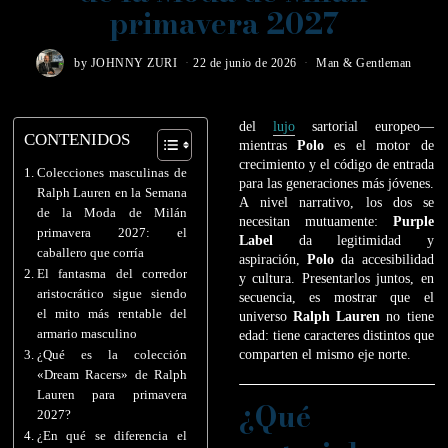
primavera 2027
by
JOHNNY ZURI
22 de junio de 2026
Man & Gentleman
del
lujo
sartorial europeo—
CONTENIDOS
mientras
Polo
es el motor de
crecimiento y el código de entrada
Colecciones masculinas de
para las generaciones más jóvenes.
Ralph Lauren en la Semana
A nivel narrativo, los dos se
de la Moda de Milán
necesitan mutuamente:
Purple
primavera 2027: el
Label
da legitimidad y
caballero que corría
aspiración,
Polo
da accesibilidad
El fantasma del corredor
y cultura. Presentarlos juntos, en
aristocrático sigue siendo
secuencia, es mostrar que el
el mito más rentable del
universo
Ralph Lauren
no tiene
armario masculino
edad: tiene caracteres distintos que
comparten el mismo eje norte.
¿Qué es la colección
«Dream Racers» de Ralph
Lauren para primavera
¿Qué
2027?
¿En qué se diferencia el