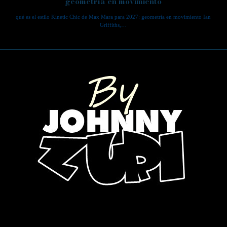
geometría en movimiento
qué es el estilo Kinetic Chic de Max Mara para 2027: geometría en movimiento Ian
Griffiths,…