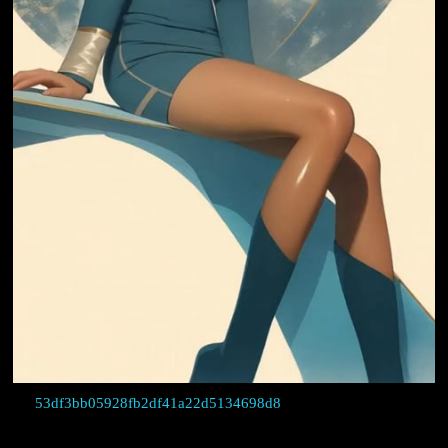
53df3bb05928fb2df41a22d5134698d8