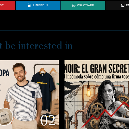
EST
LINKEDIN
WHATSAPP
E
 be interested in
02