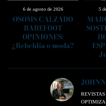
6 de agosto de 2026
5 d
OSOMS CALZADO
MARC
BAREFOOT
SOST
OPINIONES:
H
¿Rebeldía o moda?
ESP
J
JOHNN
REVISTAS
OPTIMIZAD