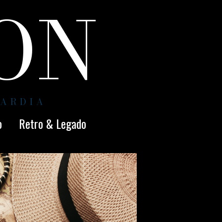
ION
UARDIA
o
Retro & Legado