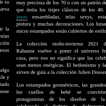
de su
muy preciosa de los 70 o con un patrón d
nueva
que imita los trajes clásicos de los 40
joyas
ensambladas, telas sexys, esta
pintura y muchas decoraciones. Los luna
ir la
micro estampados están cubiertos de estil
enías
ación
La colección otoño-invierno 2021 
esos
Rabanne vuelve a poner el universo fe
casa, pero eso no significa que las cele
sean menos enérgicas. El hedonismo y la
 algo
sirven de guía a la colección Julien Dosse
yle y
stado
Los estampados geométricos, las grandes
anne
los cuellos de bebé se convirti
protagonistas de los diseños de la