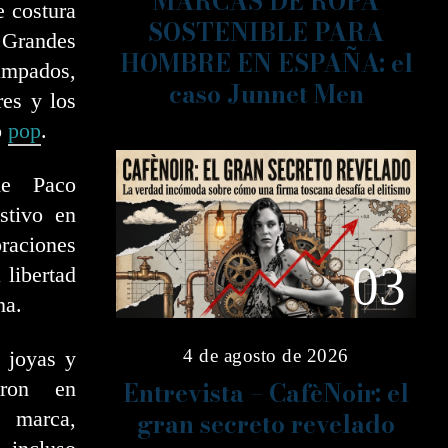
MARCAS DE ROPA
e costura
SOSTENIBLE PARA
. Grandes
HOMBRE EN ESPAÑA: el
mpados,
caso Junnet Men
res y los
o
pop
.
de Paco
stivo en
braciones
03
 libertad
na.
4 de agosto de 2026
 joyas y
Entrevista – CafèNoir: el
eron en
 marca,
gran secreto revelado