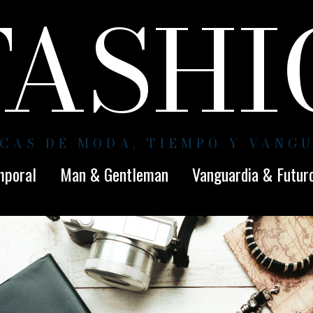
FASH
CAS DE MODA, TIEMPO Y VANG
mporal
Man & Gentleman
Vanguardia & Futur