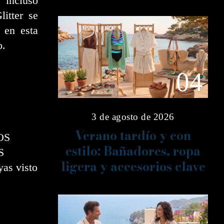
 incluso
itter se
 en esta
o.
04
3 de agosto de 2026
Verano tardío y con
OS
estilo: Bañadores, ropa
S
ligera y accesorios clave
as visto