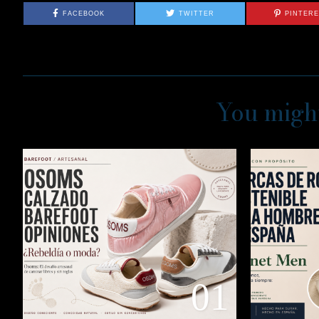
FACEBOOK
TWITTER
PINTER
You might
01