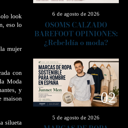
6 de agosto de 2026
solo look
OSOMS CALZADO
n, eso lo
BAREFOOT OPINIONES:
¿Rebeldía o moda?
 la mujer
rada con
 la Moda
nantes, y
02
e maison
5 de agosto de 2026
a silueta