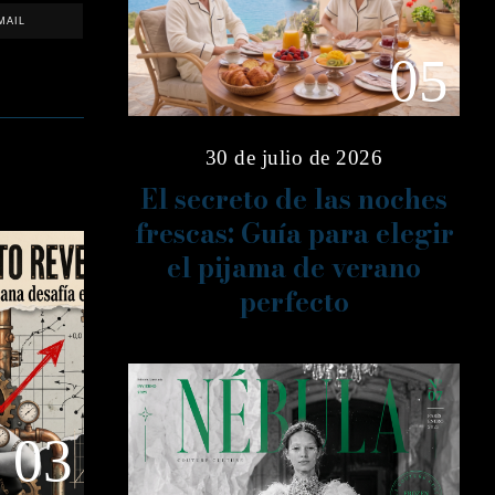
MAIL
05
30 de julio de 2026
El secreto de las noches
frescas: Guía para elegir
el pijama de verano
perfecto
03