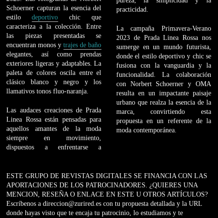
pureza, la simplicidad y la
Schoerner capturan la esencia del
practicidad.
estilo
deportivo
chic que
caracteriza a la colección. Entre
La campaña Primavera-Verano
las piezas presentadas se
2023 de Prada Linea Rossa nos
encuentran monos y
trajes de baño
sumerge en un mundo futurista,
elegantes, así como prendas
donde el estilo deportivo y chic se
exteriores ligeras y adaptables. La
fusiona con la vanguardia y la
paleta de colores oscila entre el
funcionalidad. La colaboración
clásico blanco y negro y los
con Norbert Schoerner y OMA
llamativos tonos fluo-naranja.
resulta en un impactante paisaje
urbano que realza la esencia de la
Las audaces creaciones de Prada
marca, convirtiendo esta
Linea Rossa están pensadas para
propuesta en un referente de la
aquellos amantes de la moda
moda contemporánea.
siempre en movimiento,
dispuestos a enfrentarse a
ESTE GRUPO DE REVISTAS DIGITALES SE FINANCIA CON LAS
APORTACIONES DE LOS PATROCINADORES. ¿QUIERES UNA
MENCION, RESEÑA O ENLACE EN ESTE U OTROS ARTÍCULOS?
Escríbenos a direccion@zurired.es con tu propuesta detallada y la URL
donde hayas visto que te encaja tu patrocinio, lo estudiamos y te