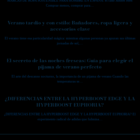
MARCAS DE ROPA SOSTENIBLE PARA HOMBRE EN ESPAÑA: el caso Junnet Men
Comprar menos, comprar para…
Verano tardío y con estilo: Bañadores, ropa ligera y
accesorios clave
El verano tiene esa particularidad mágica: mientras algunas personas ya apuran sus últimas
jornadas de sol,…
El secreto de las noches frescas: Guía para elegir el
pijama de verano perfecto
El arte del descanso nocturno, la importancia de un pijama de verano Cuando las
temperaturas se…
¿DIFERENCIAS ENTRE LA HYPERBOOST EDGE Y LA
HYPERBOOST EUPHORIA?
¿DIFERENCIAS ENTRE LA HYPERBOOST EDGE Y LA HYPERBOOST EUPHORIA? El
experimento radical de adidas que fulmina…