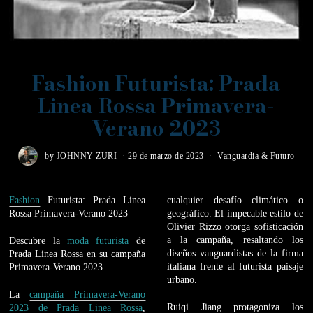
Fashion Futurista: Prada
Linea Rossa Primavera-
Verano 2023
by
JOHNNY ZURI
29 de marzo de 2023
Vanguardia & Futuro
Fashion
Futurista: Prada Linea
cualquier desafío climático o
Rossa Primavera-Verano 2023
geográfico. El impecable estilo de
Olivier Rizzo otorga sofisticación
a la campaña, resaltando los
Descubre la
moda futurista
de
diseños vanguardistas de la firma
Prada Linea Rossa en su campaña
italiana frente al futurista paisaje
Primavera-Verano 2023.
urbano.
La
campaña Primavera-Verano
Ruiqi Jiang protagoniza los
2023 de Prada Linea Rossa
,