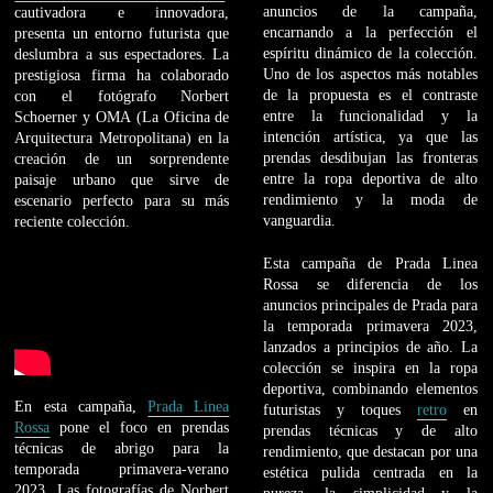
anuncios de la campaña,
cautivadora e innovadora,
encarnando a la perfección el
presenta un entorno futurista que
espíritu dinámico de la colección.
deslumbra a sus espectadores. La
Uno de los aspectos más notables
prestigiosa firma ha colaborado
de la propuesta es el contraste
con el fotógrafo Norbert
entre la funcionalidad y la
Schoerner y OMA (La Oficina de
intención artística, ya que las
Arquitectura Metropolitana) en la
prendas desdibujan las fronteras
creación de un sorprendente
entre la ropa deportiva de alto
paisaje urbano que sirve de
rendimiento y la moda de
escenario perfecto para su más
vanguardia.
reciente colección.
Esta campaña de Prada Linea
Rossa se diferencia de los
anuncios principales de Prada para
la temporada primavera 2023,
lanzados a principios de año. La
colección se inspira en la ropa
deportiva, combinando elementos
En esta campaña,
Prada Linea
futuristas y toques
retro
en
Rossa
pone el foco en prendas
prendas técnicas y de alto
técnicas de abrigo para la
rendimiento, que destacan por una
temporada primavera-verano
estética pulida centrada en la
2023. Las fotografías de Norbert