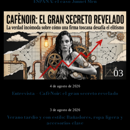
ESPAÑA: el caso Junnet Men
03
4 de agosto de 2026
Entrevista – CafèNoir: el gran secreto revelado
04
3 de agosto de 2026
Verano tardío y con estilo: Bañadores, ropa ligera y
accesorios clave
05