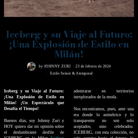
Iceberg y su Viaje al Futuro:
¡Una Explosión de Estilo en
Milán!
by
JOHNNY ZURI
23 de febrero de 2024
Estilo Senior & Atemporal
Iceberg y su Viaje al Futuro:
adentrarse en territorios
¡Una Explosión de Estilo en
inexplorados de la moda.
Milán!
¡Un Espectáculo que
Desafía el Tiempo!
Nos encontramos, pues, ante una
era donde lo asimétrico y lo
Buenos días, soy Johnny Zuri y
transparente no son solo
HOY quiero dar mi opinión sobre
aceptados, sino celebrados.
el deslumbrante desfile de
ICEBERG, con esta colección, no