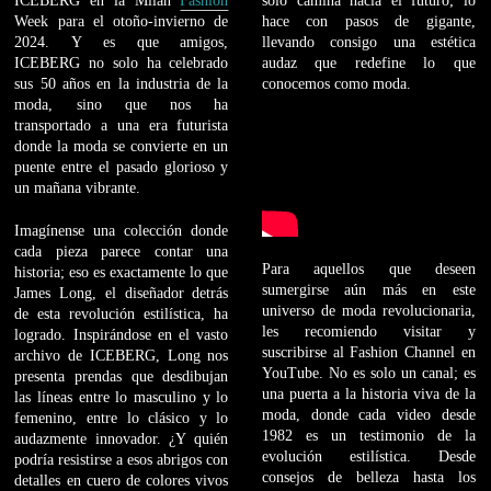
ICEBERG en la Milan
Fashion
solo camina hacia el futuro; lo
Week para el otoño-invierno de
hace con pasos de gigante,
2024. Y es que amigos,
llevando consigo una estética
ICEBERG no solo ha celebrado
audaz que redefine lo que
sus 50 años en la industria de la
conocemos como moda.
moda, sino que nos ha
transportado a una era futurista
donde la moda se convierte en un
puente entre el pasado glorioso y
un mañana vibrante.
Imagínense una colección donde
cada pieza parece contar una
Para aquellos que deseen
historia; eso es exactamente lo que
sumergirse aún más en este
James Long, el diseñador detrás
universo de moda revolucionaria,
de esta revolución estilística, ha
les recomiendo visitar y
logrado. Inspirándose en el vasto
suscribirse al Fashion Channel en
archivo de ICEBERG, Long nos
YouTube. No es solo un canal; es
presenta prendas que desdibujan
una puerta a la historia viva de la
las líneas entre lo masculino y lo
moda, donde cada video desde
femenino, entre lo clásico y lo
1982 es un testimonio de la
audazmente innovador. ¿Y quién
evolución estilística. Desde
podría resistirse a esos abrigos con
consejos de belleza hasta los
detalles en cuero de colores vivos