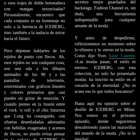
secretos mejor guardados del
o esos trajes de doble botonadura
backstage, Fashion Channel es, sin
con mangas texturizadas?
duda, una herramienta
Personalmente, encuentro que
indispensable para cualquier
cada conjunto es un homenaje no
amante de la moda.
solo a la herencia de ICEBERG,
sino también a la audacia de mirar
Y antes de despedirme,
hacia el futuro.
reflexionemos un momento sobre
lo efímero y lo eterno en la moda.
Pero déjenme hablarles de los
Como dijo Yves
Saint Laurent
:
tejidos de punto con flecos. Ah,
«Las modas pasan, el estilo es
esos tejidos no son cualquier cosa;
eterno». ICEBERG, con esta
son una oda a los dibujos
colección, no solo ha presentado
animados de los 90 y a las
modas; ha inscrito su estilo en el
pantallas de televisión,
corazón de la eternidad. ¿No es
reinventados con gráficos lineales
acaso eso lo que todos buscamos?
y colores primarios que casi
puedes oír gritar de emoción. Y
Hasta aquí mi opinión sobre el
cuando pienso en la fusión entre
desfile de ICEBERG en Milan.
el rock ‘n roll y el chic futurista
Nos vemos en el próximo
que Long ha conseguido, con
episodio, donde seguiremos
siluetas desenfadadas adornadas
descubriendo juntos las maravillas
con hebillas exageradas y acentos
del mundo de la moda. ¡No te lo
de flecos, no puedo evitar pensar
pierdas!
en la audacia de ICEBERG de