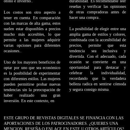
otoño e invierno..
durabilidad. Es recomendable leer
reseñas y verificar las opiniones
de otras compradoras antes de
Los costos son otro aspecto a
hacer una compra..
tener en cuenta. En comparación
con las marcas de alta gama, estos
suelen estar disponibles a precios
La posibilidad de elegir entre una
mucho más accesibles, lo que
amplia gama de estilos y colores,
permite a las mujeres adquirir
combinada con la accesibilidad de
varias opciones para diferentes
precios, permite que esta
ocasiones..
tendencia sea inclusiva y
divertida. Con el adecuado, cada
ocasión se convierte en una
Uno de los mayores beneficios de
oportunidad para destacar y
optar por uno que sea económico
celebrar la individualidad,
es la posibilidad de experimentar
recordando que la verdadera
con diferentes estilos. Las mujeres
belleza radica en sentirse cómoda
pueden permitirse probar nuevas
y segura consigo misma.
tendencias sin la preocupación de
haber realizado una gran
inversión. En este contexto, en
ESTE GRUPO DE REVISTAS DIGITALES SE FINANCIA CON LAS
APORTACIONES DE LOS PATROCINADORES. ¿QUIERES UNA
MENCION, RESEÑA O ENLACE EN ESTE U OTROS ARTÍCULOS?