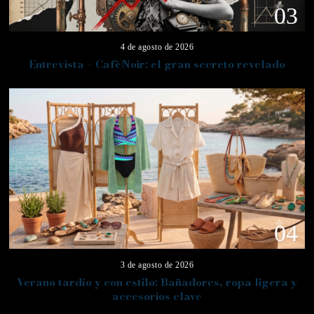
03
4 de agosto de 2026
Entrevista – CafèNoir: el gran secreto revelado
04
3 de agosto de 2026
Verano tardío y con estilo: Bañadores, ropa ligera y
accesorios clave