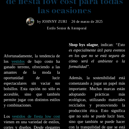
de fiesta low cost para todas
las ocasiones
by
JOHNNY ZURI
26 de marzo de 2025
Estilo Senior & Atemporal
Shop bys olagne
, indican:
“Esto
es especialmente útil para eventos
en los que no se está segura de
Afortunadamente, la tendencia de
cómo será el ambiente o la
los
vestidos
de bajo costo ha
formalidad”.
ganado terreno, ofreciendo a las
amantes de la moda la
oportunidad de lucir
Además, la sostenibilidad está
espectaculares sin vaciar sus
comenzando a jugar un papel más
bolsillos. Esta opción no sólo es
importante. Muchas marcas están
accesible, sino que también
adoptando prácticas más
permite jugar con distintos estilos
ecológicas, utilizando materiales
y combinaciones.
reciclados y promoviendo la
producción ética. Esto significa
que no solo se puede lucir bien,
Los
vestidos de fiesta low cost
sino que también se puede hacer
vienen en una variedad de estilos,
con la tranquilidad de que se está
cortes y diseños. Desde elegantes