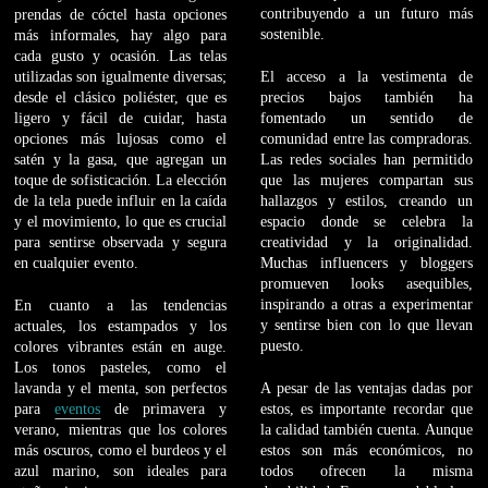
contribuyendo a un futuro más
prendas de cóctel hasta opciones
sostenible.
más informales, hay algo para
cada gusto y ocasión. Las telas
utilizadas son igualmente diversas;
El acceso a la vestimenta de
desde el clásico poliéster, que es
precios bajos también ha
ligero y fácil de cuidar, hasta
fomentado un sentido de
opciones más lujosas como el
comunidad entre las compradoras.
satén y la gasa, que agregan un
Las redes sociales han permitido
toque de sofisticación. La elección
que las mujeres compartan sus
de la tela puede influir en la caída
hallazgos y estilos, creando un
y el movimiento, lo que es crucial
espacio donde se celebra la
para sentirse observada y segura
creatividad y la originalidad.
en cualquier evento.
Muchas influencers y bloggers
promueven looks asequibles,
inspirando a otras a experimentar
En cuanto a las tendencias
y sentirse bien con lo que llevan
actuales, los estampados y los
puesto.
colores vibrantes están en auge.
Los tonos pasteles, como el
lavanda y el menta, son perfectos
A pesar de las ventajas dadas por
para
eventos
de primavera y
estos, es importante recordar que
verano, mientras que los colores
la calidad también cuenta. Aunque
más oscuros, como el burdeos y el
estos son más económicos, no
azul marino, son ideales para
todos ofrecen la misma