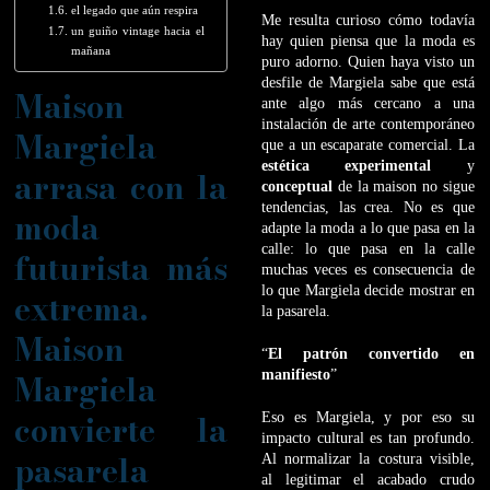
el legado que aún respira
Me resulta curioso cómo todavía
un guiño vintage hacia el
hay quien piensa que la moda es
mañana
puro adorno. Quien haya visto un
desfile de Margiela sabe que está
Maison
ante algo más cercano a una
instalación de arte contemporáneo
Margiela
que a un escaparate comercial. La
estética experimental
y
arrasa con la
conceptual
de la maison no sigue
tendencias, las crea. No es que
moda
adapte la moda a lo que pasa en la
calle: lo que pasa en la calle
futurista más
muchas veces es consecuencia de
lo que Margiela decide mostrar en
extrema.
la pasarela.
Maison
“
El patrón convertido en
Margiela
manifiesto
”
convierte la
Eso es Margiela, y por eso su
impacto cultural es tan profundo.
pasarela
Al normalizar la costura visible,
al legitimar el acabado crudo