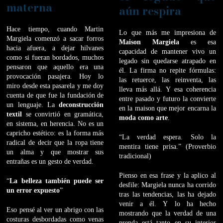
materna
aún respira
Hace tiempo, cuando Martin
Lo que más me impresiona de
Margiela comenzó a sacar forros
Maison Margiela
es esa
hacia afuera, a dejar hilvanes
capacidad de mantener vivo un
como si fueran bordados, muchos
legado sin quedarse atrapado en
pensaron que aquello era una
él. La firma no repite fórmulas:
provocación pasajera. Hoy lo
las retuerce, las reinventa, las
miro desde esta pasarela y me doy
lleva más allá. Y esa coherencia
cuenta de que fue la fundación de
entre pasado y futuro la convierte
un lenguaje. La
deconstrucción
en la maison que mejor encarna la
textil
se convirtió en gramática,
moda como arte
.
en sistema, en herencia. No es un
capricho estético: es la forma más
“La verdad espera. Solo la
radical de decir que la ropa tiene
mentira tiene prisa.” (Proverbio
un alma y que mostrar sus
tradicional)
entrañas es un gesto de verdad.
Pienso en esa frase y la aplico al
“
La belleza también puede ser
desfile: Margiela nunca ha corrido
un error expuesto
”
tras las tendencias, las ha dejado
venir a él. Y lo ha hecho
Eso pensé al ver un abrigo con las
mostrando que la verdad de una
costuras desbordadas como venas
prenda está tanto en su interior