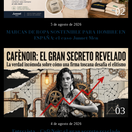
02
5 de agosto de 2026
MARCAS DE ROPA SOSTENIBLE PARA HOMBRE EN
ESPAÑA: el caso Junnet Men
03
4 de agosto de 2026
Entrevista – CafèNoir: el gran secreto revelado