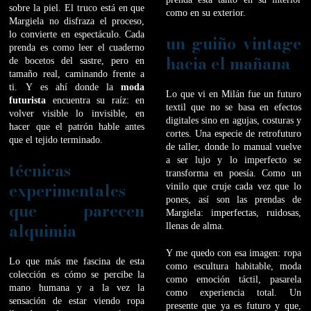
sobre la piel. El truco está en que
como en su exterior.
Margiela no disfraza el proceso,
lo convierte en espectáculo. Cada
un guiño vintage
prenda es como leer el cuaderno
hacia el mañana
de bocetos del sastre, pero en
tamaño real, caminando frente a
ti. Y es ahí donde la
moda
Lo que vi en Milán fue un futuro
futurista
encuentra su raíz: en
textil que no se basa en efectos
volver visible lo invisible, en
digitales sino en agujas, costuras y
hacer que el patrón hable antes
cortes. Una especie de retrofuturo
que el tejido terminado.
de taller, donde lo manual vuelve
a ser lujo y lo imperfecto se
técnicas
transforma en poesía. Como un
experimentales
vinilo que cruje cada vez que lo
pones, así son las prendas de
que parecen
Margiela: imperfectas, ruidosas,
alquimia
llenas de alma.
Y me quedo con esa imagen: ropa
Lo que más me fascina de esta
como escultura habitable, moda
colección es cómo se percibe la
como emoción táctil, pasarela
mano humana y a la vez la
como experiencia total. Un
sensación de estar viendo ropa
presente que ya es futuro y que,