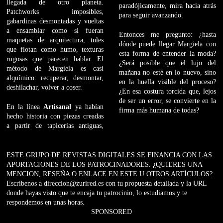
llegada de otro planeta.
paradójicamente, mira hacia atrás
Patchworks imposibles,
para seguir avanzando.
gabardinas desmontadas y vueltas
a ensamblar como si fueran
Entonces me pregunto: ¿hasta
maquetas de arquitectura, tules
dónde puede llegar Margiela con
que flotan como humo, texturas
esta forma de entender la moda?
rugosas que parecen hablar. El
¿Será posible que el lujo del
método de Margiela es casi
mañana no esté en lo nuevo, sino
alquímico: recuperar, desmontar,
en la huella visible del proceso?
deshilachar, volver a coser.
¿En esa costura torcida que, lejos
de ser un error, se convierte en la
En la línea
Artisanal
ya habían
firma más humana de todas?
hecho historia con piezas creadas
a partir de tapicerías antiguas,
ESTE GRUPO DE REVISTAS DIGITALES SE FINANCIA CON LAS
APORTACIONES DE LOS PATROCINADORES. ¿QUIERES UNA
MENCION, RESEÑA O ENLACE EN ESTE U OTROS ARTÍCULOS?
Escríbenos a direccion@zurired.es con tu propuesta detallada y la URL
donde hayas visto que te encaja tu patrocinio, lo estudiamos y te
respondemos en unas horas.
SPONSORED