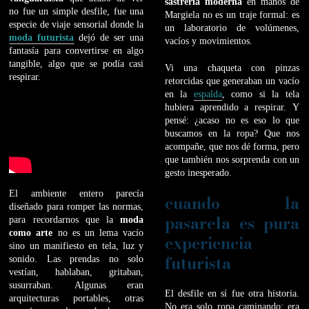
sastrería moderna
en manos de
no fue un simple desfile, fue una
Margiela no es un traje formal: es
especie de viaje sensorial donde la
un laboratorio de volúmenes,
moda futurista
dejó de ser una
vacíos y movimientos.
fantasía para convertirse en algo
tangible, algo que se podía casi
Vi una chaqueta con pinzas
respirar.
retorcidas que generaban un vacío
en la
espalda
, como si la tela
hubiera aprendido a respirar. Y
pensé: ¿acaso no es eso lo que
buscamos en la ropa? Que nos
acompañe, que nos dé forma, pero
que también nos sorprenda con un
gesto inesperado.
El ambiente entero parecía
cuando la
diseñado para romper las normas,
pasarela es pura
para recordarnos que la
moda
como arte
no es un lema vacío
experiencia
sino un manifiesto en tela, luz y
futurista
sonido. Las prendas no solo
vestían, hablaban, gritaban,
susurraban. Algunas eran
El desfile en sí fue otra historia.
arquitecturas portables, otras
No era solo ropa caminando: era