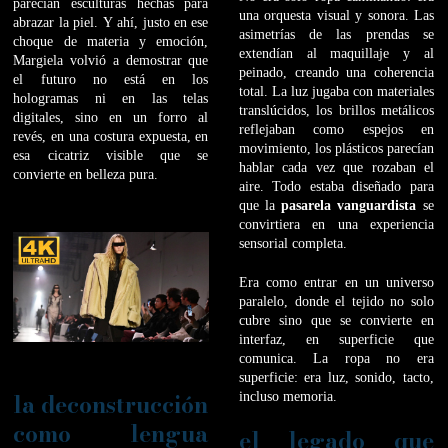
parecían esculturas hechas para
una orquesta visual y sonora. Las
abrazar la piel. Y ahí, justo en ese
asimetrías de las prendas se
choque de materia y emoción,
extendían al maquillaje y al
Margiela volvió a demostrar que
peinado, creando una coherencia
el futuro no está en los
total. La luz jugaba con materiales
hologramas ni en las telas
translúcidos, los brillos metálicos
digitales, sino en un forro al
reflejaban como espejos en
revés, en una costura expuesta, en
movimiento, los plásticos parecían
esa cicatriz visible que se
hablar cada vez que rozaban el
convierte en belleza pura.
aire. Todo estaba diseñado para
que la
pasarela vanguardista
se
convirtiera en una experiencia
sensorial completa.
Era como entrar en un universo
paralelo, donde el tejido no solo
cubre sino que se convierte en
interfaz, en superficie que
comunica. La ropa no era
superficie: era luz, sonido, tacto,
la deconstrucción
incluso memoria.
como lengua
el legado que