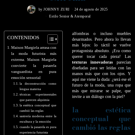
by
JOHNNY ZURI
24 de agosto de 2025
Estilo Senior & Atemporal
alfombras o incluso muebles
CONTENIDOS
desarmados. Pero ahora lo llevan
más lejos: lo táctil se vuelve
Maison Margiela arrasa con
protagonista absoluto. ¡Era como
la moda futurista más
querer tocar cada pieza! Las
extrema. Maison Margiela
texturas innovadoras
parecían
convierte la pasarela
diseñadas para ser leídas con las
vanguardista en pura
manos más que con los ojos. Y
emoción sensorial
aquí me viene la duda: ¿será ese el
la deconstrucción como
futuro de la moda, una ropa que
lengua materna
más que mirarse se palpe, que
técnicas experimentales
invite a un diálogo con la piel?
que parecen alquimia
la estética conceptual que
la estética
cambió las reglas
conceptual que
sastrería moderna entre la
escultura y la emoción
cambió las reglas
cuando la pasarela es pura
experiencia futurista