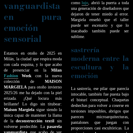
vanguardista
como
lujo
, abrió la puerta a toda
una generación de diseñadores que
en pura
dejaron de tener miedo al error.
Margiela enseñó que el taller
emoción
puede ser escenario y que lo
inacabado también puede ser
sensorial
sublime.
sastrería
Estamos en otoño de 2025 en
moderna entre la
Milán, la ciudad que respira moda
escultura y la
con cada esquina, y lo que acabo
de presenciar en la
Milan
emoción
Fashion
Week
con la nueva
colección de
MAISON
MARGIELA
para otoño invierno
La sastrería, ese pilar que parecía
2025/26 me ha dejado con la piel
intocable, también fue puesta bajo
erizada. ¡Qué locura más
el bisturí conceptual. Chaquetas
brillante! Lo digo sin titubear:
deshechas para volver a coserse en
Maison Margiela
sigue siendo la
torsiones imposibles, abrigos que
única capaz de mantener la llama
parecen microarquitecturas,
de la
deconstrucción textil
sin
pantalones que juegan con
volverse predecible. La
pasarela
proporciones casi escultóricas. La
vanguardista
que acabo de ver