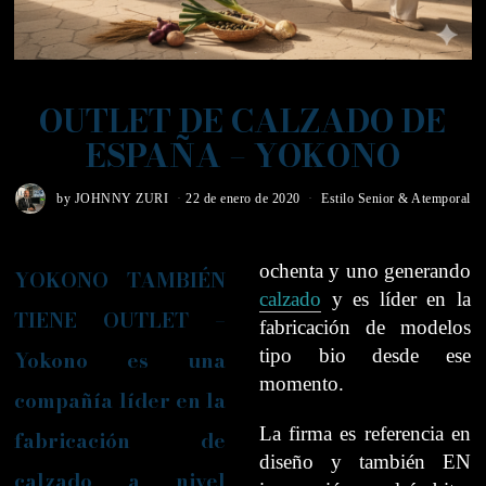
OUTLET DE CALZADO DE
ESPAÑA – YOKONO
by
JOHNNY ZURI
22 de enero de 2020
Estilo Senior & Atemporal
ochenta y uno generando
YOKONO TAMBIÉN
calzado
y es líder en la
TIENE OUTLET –
fabricación de modelos
tipo bio desde ese
Yokono es una
momento.
compañía líder en la
La firma es referencia en
fabricación de
diseño y también EN
calzado a nivel