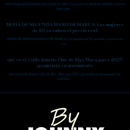
Odontología personalizada para cuidar la salud y la sonrisa La salud bucodental ocupa un
lugar cada…
MODA DE SEGUNDA MANO DE MARCA: Las mujeres
de 50 ya saben el precio real
MODA DE SEGUNDA MANO DE MARCA: Las mujeres de 50 ya saben el precio real
Las…
qué es el estilo Kinetic Chic de Max Mara para 2027:
geometría en movimiento
qué es el estilo Kinetic Chic de Max Mara para 2027: geometría en movimiento Ian
Griffiths,…