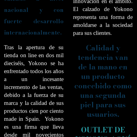
innovación en el ámbito.
nacional y con
El calzado de Yokono
representa una forma de
fuerte desarrollo
amoldarse a la sociedad
internacionalmente.
para sus clientes.
Calidad y
Tras la apertura de su
tendencia van
tienda on line en dos mil
dieciséis, Yokono se ha
de la mano en
enfrentado todos los años
un producto
a un incesante
concebido como
incremento de las ventas,
una segunda
debido a la fuerza de su
piel para sus
marca y la calidad de sus
productos cien por ciento
usuarios.
made in Spain.
Yokono
es una firma que lleva
OUTLET DE
desde mil novecientos