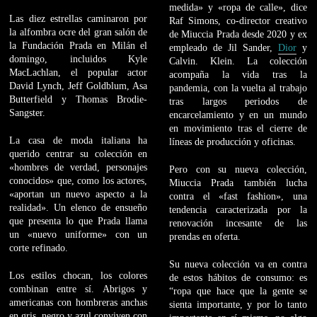
medida» y «ropa de calle», dice
Las diez estrellas caminaron por
Raf Simons, co-director creativo
la alfombra ocre del gran salón de
de Miuccia Prada desde 2020 y ex
la Fundación Prada en Milán el
empleado de Jil Sander,
Dior
y
domingo, incluidos Kyle
Calvin. Klein. La colección
MacLachlan, el popular actor
acompaña la vida tras la
David Lynch, Jeff Goldblum, Asa
pandemia, con la vuelta al trabajo
Butterfield y Thomas Brodie-
tras largos periodos de
Sangster.
encarcelamiento y en un mundo
en movimiento tras el cierre de
La casa de moda italiana ha
líneas de producción y oficinas.
querido centrar su colección en
«hombres de verdad, personajes
Pero con su nueva colección,
conocidos» que, como los actores,
Miuccia Prada también lucha
«aportan un nuevo aspecto a la
contra el «fast fashion», una
realidad». Un elenco de ensueño
tendencia caracterizada por la
que presenta lo que Prada llama
renovación incesante de las
un «nuevo uniforme» con un
prendas en oferta.
corte refinado.
Su nueva colección va en contra
Los estilos chocan, los colores
de estos hábitos de consumo: es
combinan entre sí. Abrigos y
“ropa que hace que la gente se
americanas con hombreras anchas
sienta importante, y por lo tanto
en gris, negro y azul conviven con