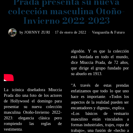
Prada presenta su nueva
colección masculina Otoño-
Invierno 2022-2023
by
JOHNNY ZURI
17 de enero de 2022
Vanguardia & Futuro
algodón. Y es que la colección
está bordada en todo el mundo,
dice Miuccia Prada, de 72 años,
que dirige el grupo fundado por
su abuelo en 1913.
“A través de estas prendas
La icónica diseñadora Miuccia
enfatizamos que todo lo que uno
Prada dio una foto de los actores
hace es importante. «Todos los
de Hollywood el domingo para
aspectos de la realidad pueden ser
presentar su nueva colección
encantadores y dignos», explica.
masculina Otoño-Invierno 2022-
«Los básicos de vestuario
2023: elegancia clásica pero
masculino están vinculados a
rompiendo las reglas de
formas industriales, trajes, ropa de
vestimenta.
trabajo», una fusión de «hecho a