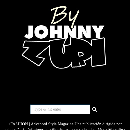
+FASHION | Advanced Style Magazine Una publicación dirigida por
Johnny Zuri. Definimos el estilo sin fecha de caducidad: Moda Masculina,