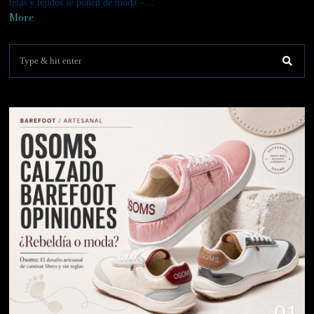
telas y tejidos se ponen de moda –…
More
01