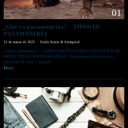
01
¿Qué es pasamanería? – TIPOS DE
PASAMANERÍA
31 de marzo de 2023
Estilo Senior & Atemporal
¿Qué es pasamanería? – COMPLEMENTOS PARA CONFECCIÓN DE
MODA: TIPOS DE PASAMANERÍA – Pasamanería al por mayor y
accesorios de ropa… Cuando…
More