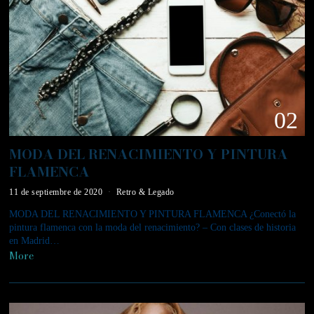
02
MODA DEL RENACIMIENTO Y PINTURA
FLAMENCA
11 de septiembre de 2020
Retro & Legado
MODA DEL RENACIMIENTO Y PINTURA FLAMENCA ¿Conectó la
pintura flamenca con la moda del renacimiento? – Con clases de historia
en Madrid…
More