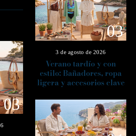
03
3 de agosto de 2026
Verano tardío y con
estilo: Bañadores, ropa
ligera y accesorios clave
03
26