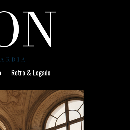
ION
UARDIA
o
Retro & Legado