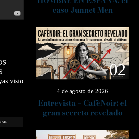
HOMBRE EN ESPAÑA: el
caso Junnet Men
OS
02
S
as visto
4 de agosto de 2026
Entrevista – CafèNoir: el
gran secreto revelado
MAIL