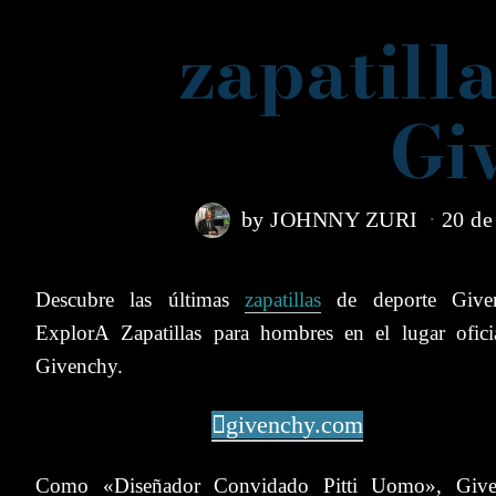
zapatill
Gi
by
JOHNNY ZURI
20 de
Descubre las últimas
zapatillas
de deporte Given
ExplorA Zapatillas para hombres en el lugar ofici
Givenchy.
givenchy.com
Como «Diseñador Convidado Pitti Uomo», Giv