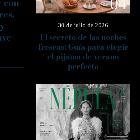
04
y con
res,
 y
30 de julio de 2026
ave
El secreto de las noches
frescas: Guía para elegir
el pijama de verano
perfecto