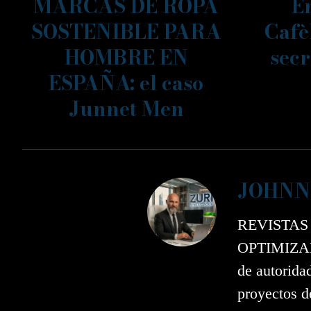
MARCAS DE ROPA
En
SOSTENIBLE PARA
Cafè
HOMBRE EN
secr
ESPAÑA: el caso
Junnet Men
JOHNN
REVISTAS
OPTIMIZAD
de autorida
proyectos d