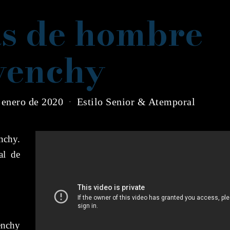
as de hombre
venchy
 enero de 2020
Estilo Senior & Atemporal
chy.
al de
enchy