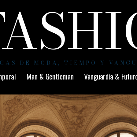
FASH
CAS DE MODA, TIEMPO Y VANG
mporal
Man & Gentleman
Vanguardia & Futur