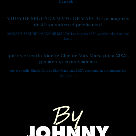
lugar cada…
MODA DE SEGUNDA MANO DE MARCA: Las mujeres
de 50 ya saben el precio real
MODA DE SEGUNDA MANO DE MARCA: Las mujeres de 50 ya saben el precio real
Las…
qué es el estilo Kinetic Chic de Max Mara para 2027:
geometría en movimiento
qué es el estilo Kinetic Chic de Max Mara para 2027: geometría en movimiento Ian
Griffiths,…