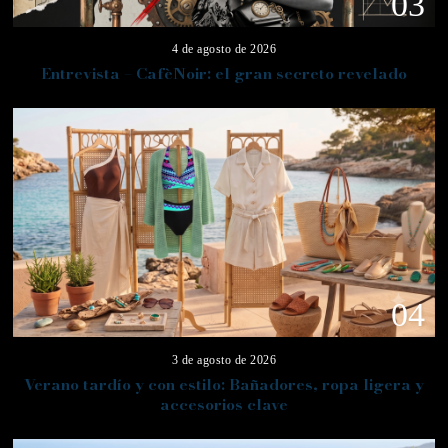
03
4 de agosto de 2026
Entrevista – CafèNoir: el gran secreto revelado
04
3 de agosto de 2026
Verano tardío y con estilo: Bañadores, ropa ligera y
accesorios clave