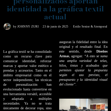
personalizados aportan
identidad a la gráfica textil
actual
by
JOHNNY ZURI
23 de junio de 2025
Estilo Senior & Atemporal
aseguran la fidelidad entre la idea
original y el resultado final. En
este sentido, desde
Diseños
La gráfica textil se ha consolidado
Armas
, agregan:
“A esto se suma
como un recurso clave para
una amplia variedad de telas,
comunicar identidad, reforzar
hilos, tintas y acabados que
marcas y aportar valor estético a
permiten ajustar la propuesta
prendas y accesorios. Tanto en el
según el uso previsto, el
ámbito empresarial como en el
presupuesto y la identidad visual
sector independiente, las técnicas
del cliente”.
de personalización han
evolucionado hasta convertirse en
una herramienta versátil, accesible
y adaptada a múltiples
necesidades. Ya no se trata
únicamente de decorar ropa, sino