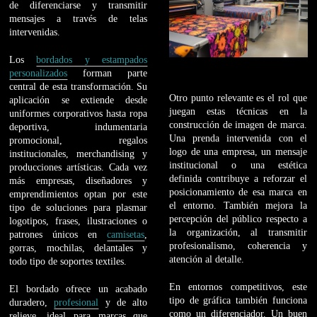
de diferenciarse y transmitir
mensajes a través de telas
intervenidas.
Los
bordados y estampados
personalizados
forman parte
central de esta transformación. Su
Otro punto relevante es el rol que
aplicación se extiende desde
juegan estas técnicas en la
uniformes corporativos hasta ropa
construcción de imagen de marca.
deportiva, indumentaria
Una prenda intervenida con el
promocional, regalos
logo de una empresa, un mensaje
institucionales, merchandising y
institucional o una estética
producciones artísticas. Cada vez
definida contribuye a reforzar el
más empresas, diseñadores y
posicionamiento de esa marca en
emprendimientos optan por este
el entorno. También mejora la
tipo de soluciones para plasmar
percepción del público respecto a
logotipos, frases, ilustraciones o
la organización, al transmitir
patrones únicos en
camisetas
,
profesionalismo, coherencia y
gorras, mochilas, delantales y
atención al detalle.
todo tipo de soportes textiles.
En entornos competitivos, este
El bordado ofrece un acabado
tipo de gráfica también funciona
duradero,
profesional
y de alto
como un diferenciador. Un buen
relieve, ideal para marcas que