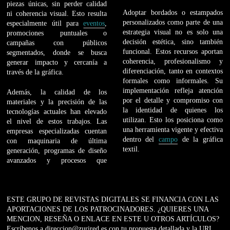
piezas únicas, sin perder calidad
Adoptar bordados o estampados
ni coherencia visual. Esto resulta
personalizados como parte de una
especialmente útil para
eventos
,
estrategia visual no es solo una
promociones puntuales o
decisión estética, sino también
campañas con públicos
funcional. Estos recursos aportan
segmentados, donde se busca
coherencia, profesionalismo y
generar impacto y cercanía a
diferenciación, tanto en contextos
través de la gráfica.
formales como informales. Su
implementación refleja atención
Además, la calidad de los
por el detalle y compromiso con
materiales y la precisión de las
la identidad de quienes los
tecnologías actuales han elevado
utilizan. Esto los posiciona como
el nivel de estos trabajos. Las
una herramienta vigente y efectiva
empresas especializadas cuentan
dentro del
campo
de la gráfica
con maquinaria de última
textil.
generación, programas de diseño
avanzados y procesos que
ESTE GRUPO DE REVISTAS DIGITALES SE FINANCIA CON LAS
APORTACIONES DE LOS PATROCINADORES. ¿QUIERES UNA
MENCION, RESEÑA O ENLACE EN ESTE U OTROS ARTÍCULOS?
Escríbenos a direccion@zurired.es con tu propuesta detallada y la URL