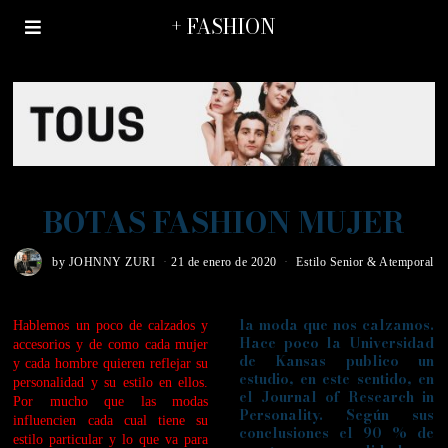
+ FASHION
BOTAS FASHION MUJER
by
JOHNNY ZURI
21 de enero de 2020
Estilo Senior & Atemporal
la moda que nos calzamos.
Hablemos un poco de calzados y
Hace poco la Universidad
accesorios y de como cada mujer
de Kansas publico un
y cada hombre quieren reflejar su
estudio, en este sentido, en
personalidad y su estilo en ellos.
el Journal of Research in
Por mucho que las modas
Personality. Según sus
influencien cada cual tiene su
conclusiones el 90 % de
estilo particular y lo que va para