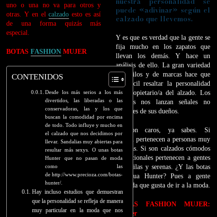
nuestra personalidad se
uno o una no va para otros y
puede «adivinar» según el
otras. Y en el
calzado
esto es así
calzado que llevemos.
de una forma quizás más
especial.
Y es que es verdad que la gente se
fija mucho en los zapatos que
BOTAS
FASHION
MUJER
llevan los demás. Y hace un
análisis de ello. La gran variedad
de estilos y de marcas hace que
CONTENIDOS
sea fácil resaltar la personalidad
Desde los más serios a los más
del propietario/a del alzado. Los
divertidos, las liberadas o las
zapatos nos lanzan señales no
conservadoras, las y los que
verbales de sus dueños.
buscan la comodidad por encima
de todo. Todo influye y mucho en
Si son caros, ya sabes. Si
el calzado que nos decidimos por
brillan pertenecen a personas muy
llevar. Sandalias muy abiertas para
prolijas. Si son calzados cómodos
resultar más sexys. O unas botas
y funcionales pertenecen a gentes
Hunter que no pasan de moda
como las
tranquilas y serenas. ¿Y las botas
de http://www.precioza.com/botas-
de agua Hunter? Pues a gente
hunter/.
atrevida que gusta de ir a la moda.
Hay incluso estudios que demuestran
que la personalidad se refleja de manera
BOTAS FASHION MUJER:
muy particular en la moda que nos
Hunter