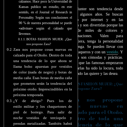
calzamos. Hace poco la Universidad de
Kansas publico un estudio, en este
Las Hunter son tendencia desde
sentido, en el Journal of Research in
hace algunos años. Se buscan
Personality. Según sus conclusiones el
mucho por internet y en las
90 % de nuestra personalidad se puede
tiendas y son divertidas porque las
«adivinar» según el calzado que
hay de miles de colores y
llevemos.
combinaciones. Valen para
BOTAS FASHION MUJER: ¿Que
cualquiera, tenga la personalidad
nos propone Zara?
que tenga. Se pueden llevar con
Zara nos propone cosas nuevas en
unos vaqueros y con un
vestido
. Y
calzado para el Otoño. Dentro de toda
encima son cómodas y prácticas.
una tendencia de lo que ahora se
Desde que las famosas empezaron
llama boho apuestan por vestidos
a llevarlas ha sido la locura, todo
de color (nada de negro) y botas de
el mundo las quiere y las desea.
media caña. Esas botas de media caña
BOTAS FASHION MUJER: ¿Que
que prometen serán la tendencia del
nos propone Zara?
próximo otoño. Imprescindibles en la
próxima temporada.
Zara nos propone
¿Y de abrigo? Pues los de
cosas nuevas en
estilo militar y los chaquetones de
calzado para el Otoño.
piel de borrego. Para salir de
Dentro de toda una
noche vestidos de terciopelo y
tendencia de lo que
prendas metalizadas. También habrá