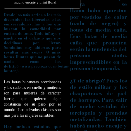
ahora se
mucho encaje y print floral.
llama boho apuestan
Desde los más serios a los más
por vestidos de color
divertidos, las liberadas o las
(nada de negro) y
conservadoras, las y los que
botas de media caña.
buscan la comodidad por
encima de todo. Todo influye y
Esas
botas de media
mucho en el calzado que nos
caña
que prometen
decidimos por llevar.
Sandalias muy abiertas para
serán la tendencia del
resultar más sexys. O unas
próximo otoño.
botas Hunter que no pasan de
Imprescindibles en la
moda como las
de http://www.precioza.com/botas-
próxima temporada.
hunter/.
¿Y de abrigo? Pues los
Las botas bucaneras acordonadas
de estilo militar y los
y las cadenas en cuello y muñecas
chaquetones de piel
son para mujeres de carácter
de borrego. Para salir
fuerte, que quieren dejar
constancia de su paso por el
de noche vestidos de
mundo. Los calzados clásicos son
terciopelo y prendas
más para las mujeres sensibles.
metalizadas. También
habrá mucho encaje y
Hay incluso estudios que