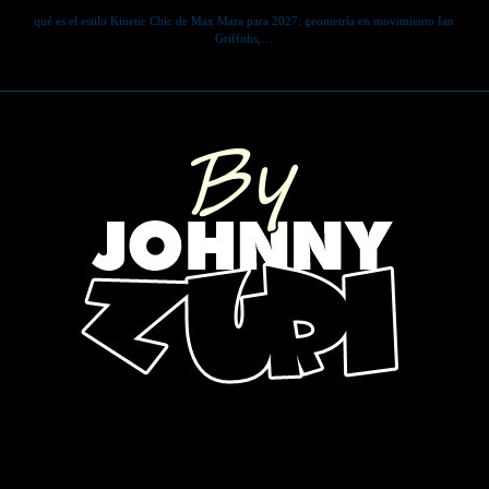
qué es el estilo Kinetic Chic de Max Mara para 2027: geometría en movimiento Ian
Griffiths,…