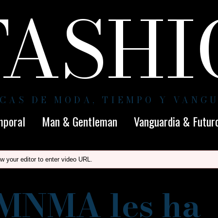
FASH
CAS DE MODA, TIEMPO Y VANG
mporal
Man & Gentleman
Vanguardia & Futur
w your editor to enter video URL.
 MNMA les ha