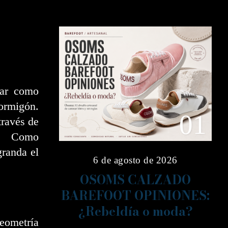
uar como
ormigón.
01
través de
n. Como
granda el
6 de agosto de 2026
OSOMS CALZADO
BAREFOOT OPINIONES:
¿Rebeldía o moda?
eometría