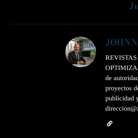
J
JOHNN
REVISTAS
OPTIMIZAD
de autorida
proyectos d
publicidad 
direccion@z