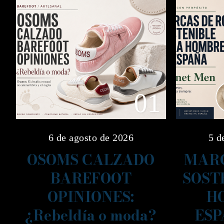
01
6 de agosto de 2026
5 d
OSOMS CALZADO
MARC
BAREFOOT
SOST
OPINIONES:
H
¿Rebeldía o moda?
ESP