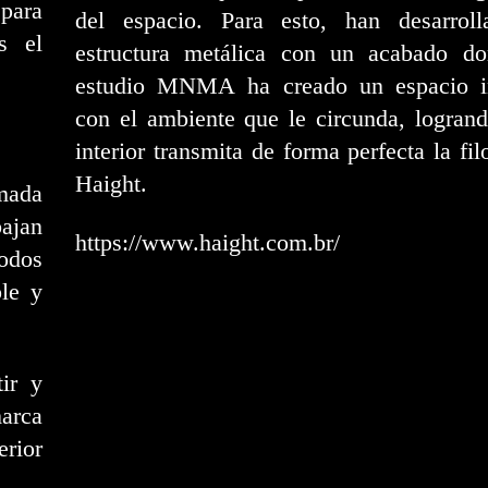
 para
del espacio. Para esto, han desarrol
s el
estructura metálica con un acabado do
estudio MNMA ha creado un espacio i
con el ambiente que le circunda, logran
interior transmita de forma perfecta la fil
Haight.
mada
ajan
https://www.haight.com.br/
todos
le y
tir y
marca
rior