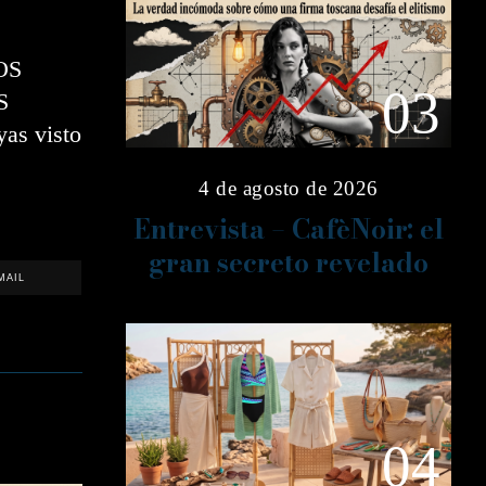
OS
03
S
as visto
4 de agosto de 2026
Entrevista – CafèNoir: el
gran secreto revelado
MAIL
04