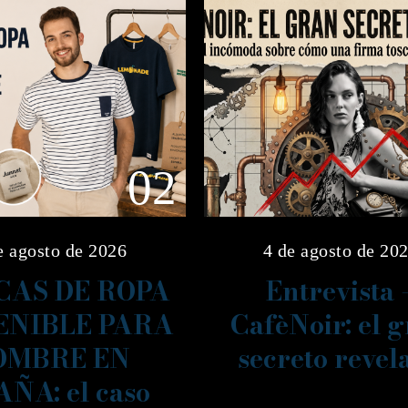
02
e agosto de 2026
4 de agosto de 20
AS DE ROPA
Entrevista 
ENIBLE PARA
CafèNoir: el 
OMBRE EN
secreto revel
AÑA: el caso