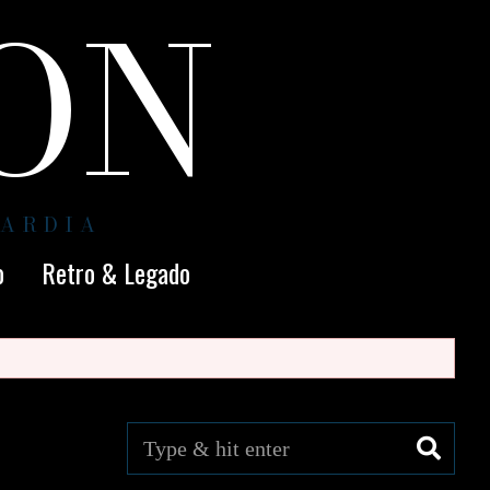
ION
UARDIA
o
Retro & Legado