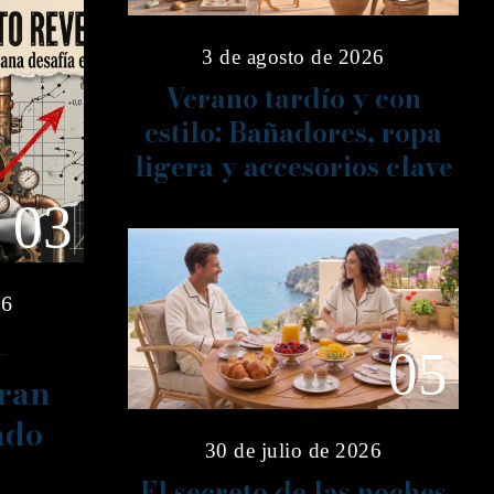
3 de agosto de 2026
Verano tardío y con
estilo: Bañadores, ropa
ligera y accesorios clave
03
26
–
05
gran
ado
30 de julio de 2026
El secreto de las noches