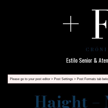
+ 
CRÓNI
Estilo Senior & Ate
Please go to your post editor > Post Settings > Post Formats tab belo
Haight –