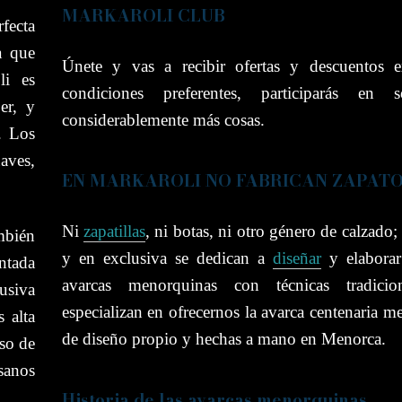
MARKAROLI CLUB
fecta
a que
Únete y vas a recibir ofertas y descuentos e
li es
condiciones preferentes, participarás en 
er, y
considerablemente más cosas.
s. Los
aves,
EN MARKAROLI NO FABRICAN ZAPAT
Ni
zapatillas
, ni botas, ni otro género de calzado
mbién
y en exclusiva se dedican a
diseñar
y elaborar
ntada
avarcas menorquinas con técnicas tradicio
usiva
especializan
en ofrecernos la avarca centenaria m
 alta
de diseño propio y hechas a mano en Menorca.
so de
sanos
Historia de las avarcas menorquinas