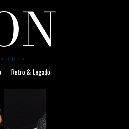
ION
UARDIA
o
Retro & Legado