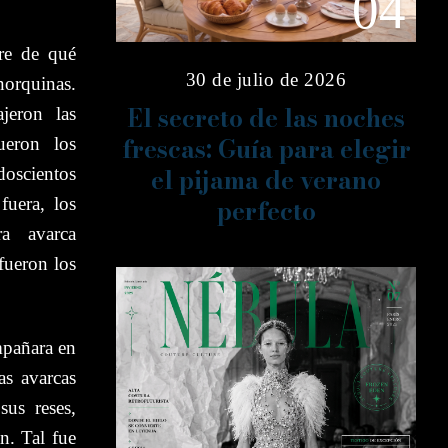
04
bre de qué
30 de julio de 2026
norquinas.
El secreto de las noches
jeron las
frescas: Guía para elegir
ueron los
el pijama de verano
doscientos
perfecto
fuera, los
ra avarca
fueron los
mpañara en
as avarcas
sus reses,
n. Tal fue