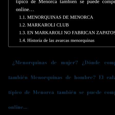
típico de Menorca también se puede compr
online…
MENORQUINAS DE MENORCA
MARKAROLI CLUB
EN MARKAROLI NO FABRICAN ZAPATO
Historia de las avarcas menorquinas
¿Menorquinas de mujer? ¿Dónde com
también Menorquinas de hombre? El cal
típico de Menorca también se puede com
online…