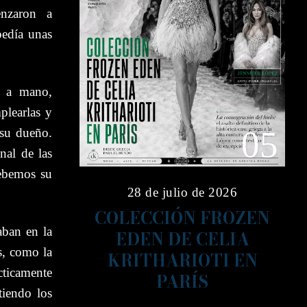
enzaron a
pedía unas
n a mano,
plearlas y
05
 su dueño.
nal de las
debemos su
28 de julio de 2026
COLECCIÓN FROZEN
aban en la
EDEN DE CELIA
s, como la
KRITHARIOTI EN
icamente
PARÍS
tiendo los