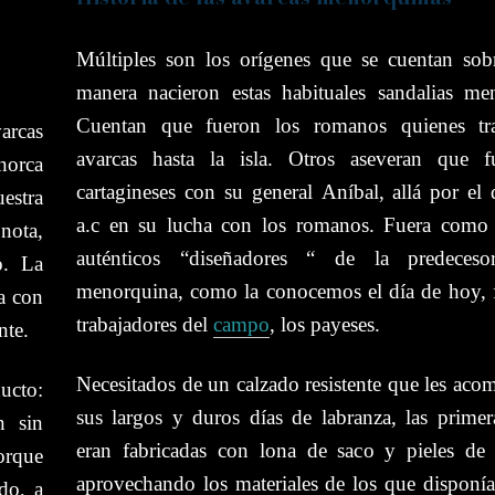
Múltiples son los orígenes que se cuentan so
manera nacieron estas habituales sandalias me
Cuentan que fueron los romanos quienes tra
rcas
avarcas hasta la isla. Otros aseveran que f
orca
cartagineses con su general Aníbal, allá por el 
estra
a.c en su lucha con los romanos. Fuera como 
 nota,
auténticos “diseñadores “ de la predeceso
o. La
menorquina, como la conocemos el día de hoy, 
a con
trabajadores del
campo
, los payeses.
nte.
Necesitados de un calzado resistente que les aco
ucto:
sus largos y duros días de labranza, las primer
n sin
eran fabricadas con lona de saco y pieles de 
orque
aprovechando los materiales de los que disponía
do, a