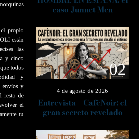
HOMBRE EN ESPAÑA: el
enorquinas
caso Junnet Men
el propio
OLI están
cises las
ta y cinco
02
 que todos
modidad y
s envíos y
4 de agosto de 2026
 resto de
Entrevista – CafèNoir: el
evolver el
gran secreto revelado
samente tu