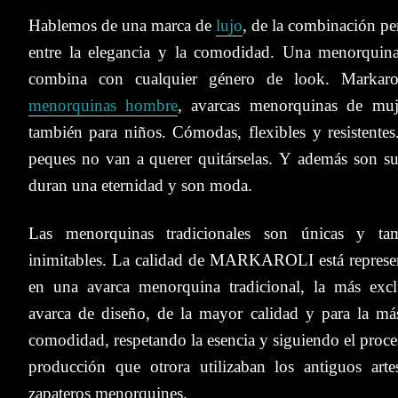
Hablemos de una marca de
lujo
, de l
a combinación per
entre la elegancia y la comodidad. Una menorquin
combina con cualquier género de look. Markaro
menorquinas hombre
, avarcas menorquinas de muj
también para niños. C
ómodas, flexibles y resistente
peques no van a querer quitárselas. Y
además
son s
u
duran una eternidad y son moda.
Las menorquinas tradicionales son únicas y ta
inimitables. La calidad de MARKAROLI está represe
en una
avarca menorquina tradicional, la más excl
avarca de diseño, de la mayor calidad y para la más
comodidad, respetando la esencia y siguiendo el proce
producción que otrora utilizaban los antiguos arte
zapateros menorquines.