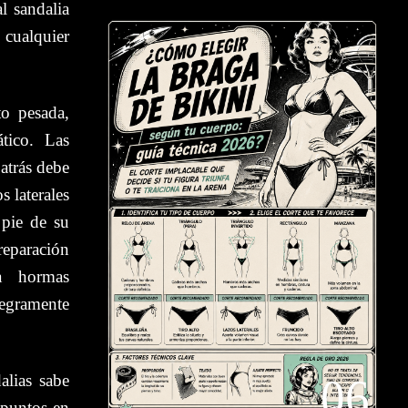
l sandalia
 cualquier
o pesada,
ático. Las
 atrás debe
s laterales
 pie de su
eparación
a hormas
egramente
alias sabe
06
 puntos en