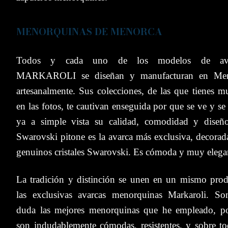
MENORQUINAS DE MENORCA
Todos y cada uno de los modelos de ava
MARKAROLI se diseñan y manufacturan en Men
artesanalmente. Sus colecciones, de las que tienes mu
en las fotos, te cautivan enseguida por que se ve y se
ya a simple vista su calidad, comodidad y diseñ
S
warovski pitone es la
avarca más exclusiva, decorad
genuinos cristales Swarovski. Es c
ómoda y muy elega
La tradición y distinción se unen en un mismo prod
las exclusivas avarcas menorquinas Markaroli. S
o
duda las mejores menorquinas que he empleado, p
son indudablemente cómodas, resistentes, y sobre to