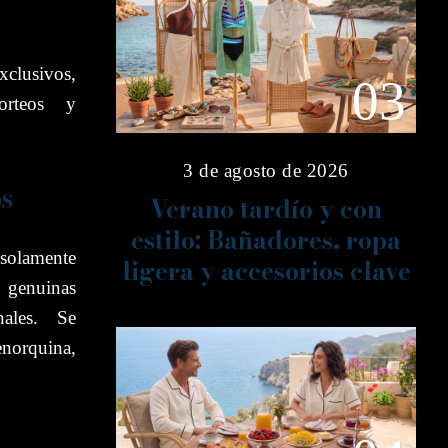
xclusivos,
03
sorteos y
3 de agosto de 2026
OS
Verano tardío y con
estilo: Bañadores, ropa
; solamente
ligera y accesorios clave
 genuinas
nales. Se
enorquina,