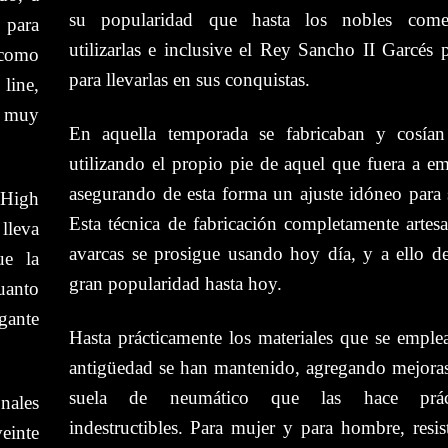
su popularidad que hasta los nobles com
 para
utilizarlas e inclusive el Rey Sancho II Garcés 
 como
para llevarlas en sus conquistas.
line,
 muy
En aquella temporada se fabricaban y cosía
utilizando el propio pie de aquel que fuera a em
asegurando de esta forma un ajuste idóneo para
 High
Esta técnica de fabricación completamente artesa
lleva
avarcas se prosigue usando hoy día, y a ello 
ue la
gran popularidad hasta hoy.
cuanto
gante
Hasta prácticamente los materiales que se emple
antigüedad se han mantenido, agregando mejora
suela de neumático que las hace práct
nales
indestructibles.
Para mujer y para hombre, resis
einte