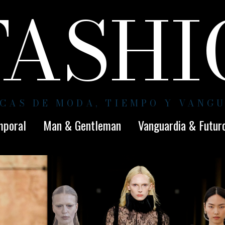
FASH
CAS DE MODA, TIEMPO Y VANG
mporal
Man & Gentleman
Vanguardia & Futur