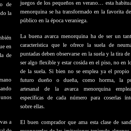
juegos de los pequeños en verano… esta habitua
to de
menorquina se ha transformado en la favorita de
do la
público en la época veraniega.
La buena avarca menorquina ha de ser un tant
mbién
característica que le ofrece la suela de neum
que en
puntadas deben observarse en la suela y la tira de
la de
ser algo flexible y estar cosida en el piso, no en lo
de la suela. Si bien no se emplea ya el propio
mano
futuro dueño o dueña, como horma, la pr
sando
artesanal de la avarca menorquina emple
 unos
específicas de cada número para coserlas ínt
sobre ellas.
vas a
El buen comprador que ama esta clase de sand
ral de
reconocerlas de las imitaciones teniendo algunos