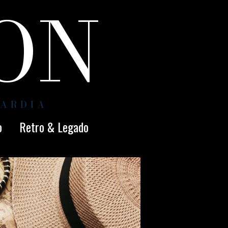
ION
UARDIA
o
Retro & Legado