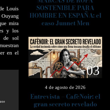
MARCAS DE ROPA
SOSTENIBLE PARA
de Louis
HOMBRE EN ESPAÑA: el
y Ouyang
caso Junnet Men
que mira
es y los
s de sol
muestran
er en el
03
4 de agosto de 2026
Entrevista – CafèNoir: el
gran secreto revelado