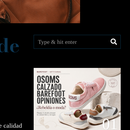
 de
01
e calidad