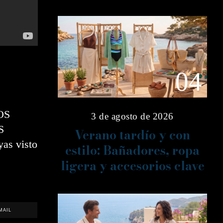
04
OS
3 de agosto de 2026
S
Verano tardío y con
as visto
estilo: Bañadores, ropa
ligera y accesorios clave
MAIL