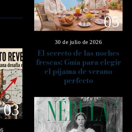
05
30 de julio de 2026
El secreto de las noches
frescas: Guía para elegir
el pijama de verano
perfecto
03
26