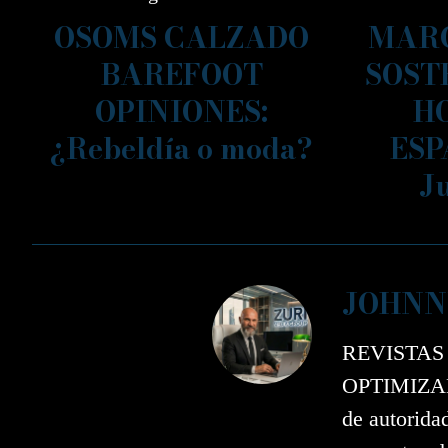
OSOMS CALZADO
MARC
BAREFOOT
SOST
OPINIONES:
H
¿Rebeldía o moda?
ESP
J
JOHNN
REVISTAS
OPTIMIZAD
de autorida