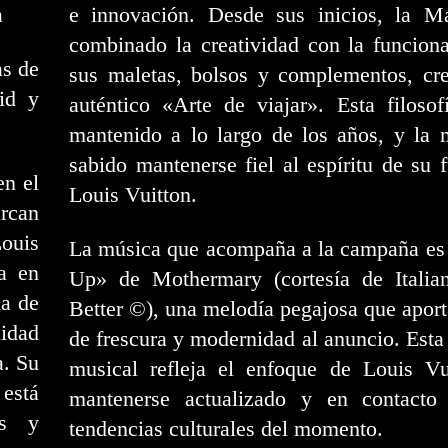
a
e innovación. Desde sus inicios, la M
combinado la creatividad con la funcion
as de
sus maletas, bolsos y complementos, cr
id y
auténtico «Arte de viajar». Esta filoso
mantenido a lo largo de los años, y la 
sabido mantenerse fiel al espíritu de su 
en el
Louis Vuitton.
arcan
Louis
La música que acompaña a la campaña es 
a en
Up» de Mothermary (cortesía de Italia
da de
Better ©), una melodía pegajosa que aport
idad
de frescura y modernidad al anuncio. Esta
a. Su
musical refleja el enfoque de Louis Vu
está
mantenerse actualizado y en contacto
as y
tendencias culturales del momento.