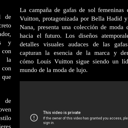
La campaña de gafas de sol femeninas 
d de
Vuitton, protagonizada por Bella Hadid 
creto
Nana, presenta una colección de moda 
dor,
hacia el futuro. Los diseños atemporal
es y
detalles visuales audaces de las gafa
 con
capturan la esencia de la marca y de
e la
cómo Louis Vuitton sigue siendo un líd
 con
mundo de la moda de lujo.
a que
e de
oven
stilo
eres