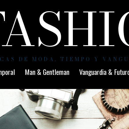
FASH
CAS DE MODA, TIEMPO Y VANG
mporal
Man & Gentleman
Vanguardia & Futur