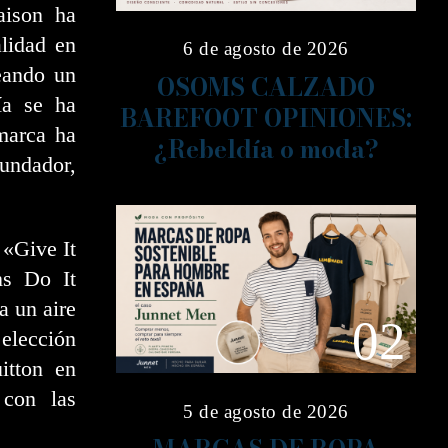
aison ha
alidad en
6 de agosto de 2026
eando un
OSOMS CALZADO
fía se ha
BAREFOOT OPINIONES:
marca ha
¿Rebeldía o moda?
fundador,
«Give It
ns Do It
a un aire
02
 elección
itton en
 con las
5 de agosto de 2026