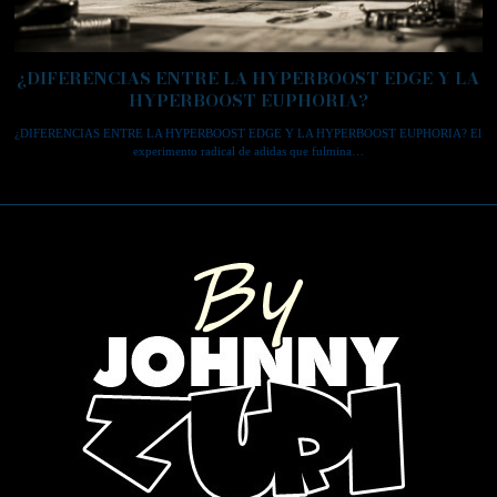
¿DIFERENCIAS ENTRE LA HYPERBOOST EDGE Y LA
HYPERBOOST EUPHORIA?
¿DIFERENCIAS ENTRE LA HYPERBOOST EDGE Y LA HYPERBOOST EUPHORIA? El
experimento radical de adidas que fulmina…