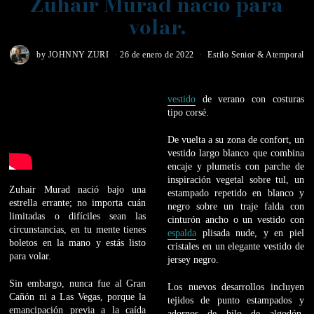
Zuhair Murad nació para
volar.
by
JOHNNY ZURI
26 de enero de 2022
Estilo Senior & Atemporal
vestido
de verano con costuras
tipo corsé.
De vuelta a su zona de confort, un
vestido largo blanco que combina
encaje y plumetis con parche de
inspiración vegetal sobre tul, un
Zuhair Murad nació bajo una
estampado repetido en blanco y
estrella errante; no importa cuán
negro sobre un traje falda con
limitadas o difíciles sean las
cinturón ancho o un vestido con
circunstancias, en tu mente tienes
espalda
plisada nude, y en piel
boletos en la mano y estás listo
cristales en un elegante vestido de
para volar.
jersey negro.
Sin embargo, nunca fue al Gran
Los nuevos desarrollos incluyen
Cañón ni a Las Vegas, porque la
tejidos de punto estampados y
emancipación previa a la caída
adornos de hilo de algodón,