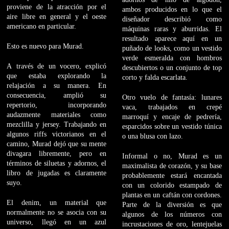
proviene de la atracción por el
ambos producidos en lo que el
aire libre en general y el oeste
diseñador describió como
americano en particular.
máquinas raras y aburridas. El
resultado aparece aquí en un
Esto es nuevo para Murad.
puñado de looks, como un vestido
verde esmeralda con hombros
A través de un vocero, explicó
descubiertos o un conjunto de top
que estaba explorando la
corto y falda escarlata.
relajación a su manera. En
consecuencia, amplió su
Otro vuelo de fantasía: lunares
repertorio, incorporando
vaca, trabajados en crepé
audazmente materiales como
marroquí y encaje de pedrería,
mezclilla y jersey. Trabajando en
esparcidos sobre un vestido túnica
algunos riffs victorianos en el
o una blusa con lazo.
camino, Murad dejó que su mente
divagara libremente, pero en
Informal o no, Murad es un
términos de siluetas y adornos, el
maximalista de corazón, y su base
libro de jugadas es claramente
probablemente estará encantada
suyo.
con un colorido estampado de
plantas en un caftán con cordones.
El denim, un material que
Parte de la diversión es que
normalmente no se asocia con su
algunos de los números con
universo, llegó en un azul
incrustaciones de oro, lentejuelas