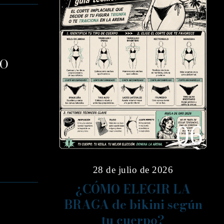
DO
06
28 de julio de 2026
¿CÓMO ELEGIR LA
BRAGA de bikini según
tu cuerpo?