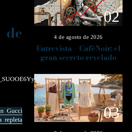
02
 de
4 de agosto de 2026
Entrevista – CafèNoir: el
gran secreto revelado
_SUOOE6Yy2ag&index=1
03
en Gucci
 repleta