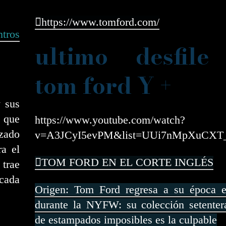
https://www.tomford.com/
tros
ultimo desfile
tom ford Y +
y sus
 que
https://www.youtube.com/watch?
zado
v=A3JCyI5evPM&list=UUi7nMpXuCXT
ra el
TOM FORD EN EL CORTE INGLÉS
 trae
 cada
Origen: Tom Ford regresa a su época 
durante la NYFW: su colección setentera
de estampados imposibles es la culpable