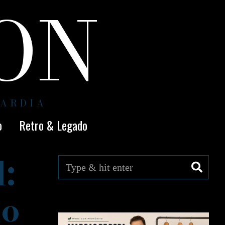
ION
UARDIA
o
Retro & Legado
:
do