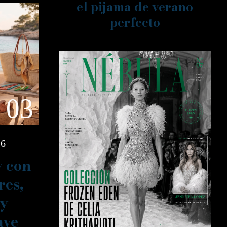
el pijama de verano
perfecto
03
26
y con
res,
 y
ave