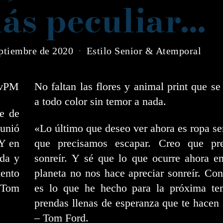
más peculiar…
eptiembre de 2020
Estilo Senior & Atemporal
evPM
No faltan las flores y animal print que s
a todo color sin temor a nada.
e de
eunió
«Lo último que deseo ver ahora es ropa se
 Y en
que precisamos escapar. Creo que pr
oda y
sonreír. Y sé que lo que ocurre ahora e
iento
planeta no nos hace apreciar sonreír. Co
e Tom
es lo que he hecho para la próxima te
prendas llenas de esperanza que te hacen 
– Tom Ford.