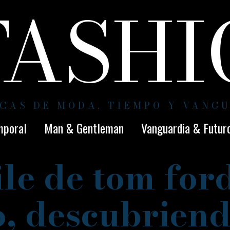
FASH
CAS DE MODA, TIEMPO Y VANG
mporal
Man & Gentleman
Vanguardia & Futur
ile de tom ford
, descubrien