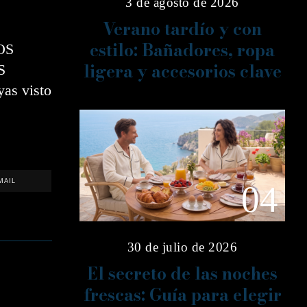
3 de agosto de 2026
Verano tardío y con
estilo: Bañadores, ropa
OS
ligera y accesorios clave
S
as visto
MAIL
04
30 de julio de 2026
El secreto de las noches
frescas: Guía para elegir