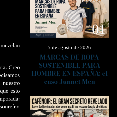
01
e mezclan
5 de agosto de 2026
MARCAS DE ROPA
SOSTENIBLE PARA
ria. Creo
HOMBRE EN ESPAÑA: el
ecisamos
caso Junnet Men
n nuestro
nque esto
mporada:
sonreír.»