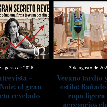
02
e agosto de 2026
3 de agosto de 20
trevista –
Verano tardío 
Noir: el gran
estilo: Bañado
eto revelado
ropa ligera
accesorios cl