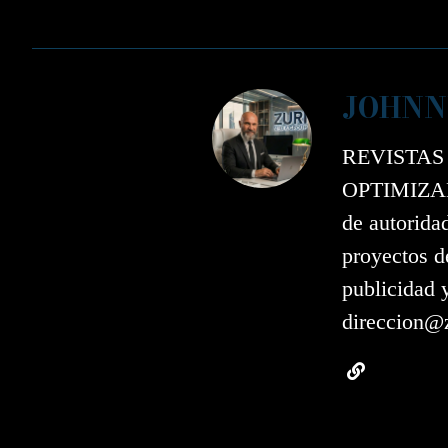
JOHNN
REVISTAS
OPTIMIZAD
de autorida
proyectos d
publicidad 
direccion@z