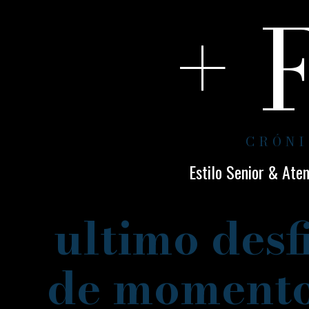
+ 
CRÓNI
Estilo Senior & Ate
ultimo desf
de momento